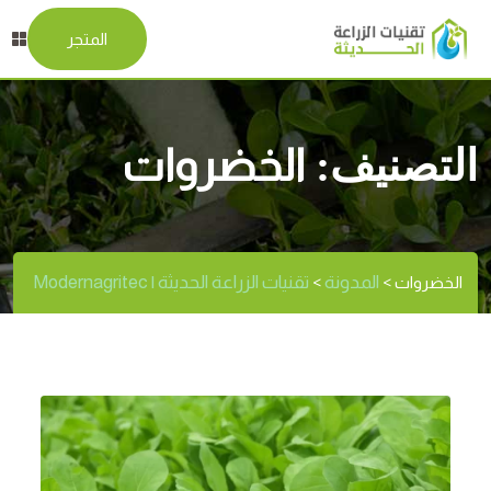
المتجر
التصنيف:
الخضروات
المدونة
تقنيات الزراعة الحديثة | Modernagritec
الخضروات
>
>