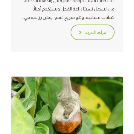
السلطات بسبب قوامه المقرمش ونكهته اللاذعة،
من السهل نسبيًا زراعة الفجل ويستخدم أحيانًا
كنباتات مصاحبة. وهو سريع النمو. يمكن زراعته في…
قراءة المزيد