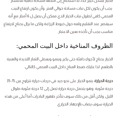
الخيار بشكل كبير جدًا، لذا ستحتاج إلى منحها مساحة كافية للانتشار.
يجب أن يكون لكل نبات مساحة حوالي المتر. وأن يكون ارتفاع البيت
المحمي كافي لطول نبات الخيار الذي ممكن أن يصل ل 6 أمتار مع أنه
سيقصر عند التقليم ولفه حول خيوط الزراعة ولكن ما يزال يحتاج لارتفاع
مناسب يجب أن تأخذه بعين الاعتبار.
الظروف المناخية داخل البيت المحمي:
الخيار يحتاج لأجواء دافئة حتى يكبر وينمو ويعطي الثمار اللذيذة والغنية
بالطعم. لذا عليك ضبط المناخ داخل البيت المحمي كالتالي:
درجة الحرارة:
ينمو الخيار على نحو جيد في درجات حرارة تتراوح بين 15-35
درجة مئوية. وهو يتحمل درجة حرارة تصل إلى 12 درجة مئوية طوال
الليل. ولكن أقل من ذلك سوف تتأخر ظهور البادرات أما أعلى من هذه
الحرارة سوف يصاب بالإجهاد الحراري.