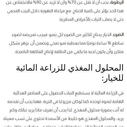
الرطوبة:
يجب أن لا تقل عن 70% وأن لا تزيد عن 90% فالانخفاض عن
هذا الحد يؤثر على كمية الانتاج. مع مراعاة التهوية داخل البيت المحمي
حتى لا يصاب النبات بالأمراض الفطرية.
الضوء
: الخيار يحتاج للكثير من الضوء لكي ينمو. فيجب تعريضه لضوء
ساطع 16 ساعة يوميًا مما يعطيه نمو صحي ويضمن أن يزهر بشكل
متكرر وأن يكون لديه ما يكفي من الطاقة لإنتاج الفاكهة الناضجة.
المحلول المغذي للزراعة المائية
للخيار:
في الزراعة المائية لا يستطيع النبات الحصول على العناصر الغذائية
الهامة لنموه لوحده كما لوكان مزروعًا في التربة. فهنا يجب أن تقدمه
له أنت بصورة محلول المغذي لذا يجب أن تعرف ماذا يريد نباتك وكم
يريد. والمحلول المغذي هو خليط من الأسمدة تحتوي على نسب معينة
من العناصر الغذائية التي يحتاجها النبات، منحلة في مياه الري. ولكل نبات