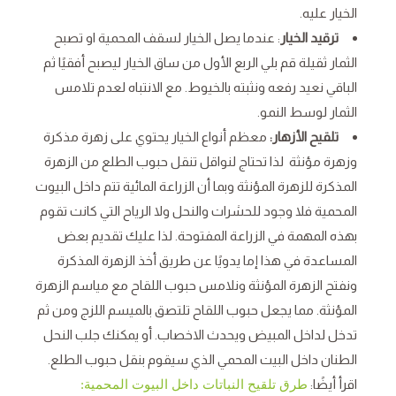
الخيار عليه.
ترقيد الخيار
: عندما يصل الخيار لسقف المحمية او تصبح
الثمار ثقيلة قم بلي الربع الأول من ساق الخيار ليصبح أفقيًا ثم
الباقي نعيد رفعه ونثبته بالخيوط. مع الانتباه لعدم تلامس
الثمار لوسط النمو.
تلقيح الأزهار:
معظم أنواع الخيار يحتوي على زهرة مذكرة
وزهرة مؤنثة لذا تحتاج لنواقل تنقل حبوب الطلع من الزهرة
المذكرة للزهرة المؤنثة وبما أن الزراعة المائية تتم داخل البيوت
المحمية فلا وجود للحشرات والنحل ولا الرياح التي كانت تقوم
بهذه المهمة في الزراعة المفتوحة. لذا عليك تقديم بعض
المساعدة في هذا إما يدويًا عن طريق أخذ الزهرة المذكرة
ونفتح الزهرة المؤنثة ونلامس حبوب اللقاح مع مياسم الزهرة
المؤنثة. مما يجعل حبوب اللقاح تلتصق بالميسم اللزج ومن ثم
تدخل لداخل المبيض ويحدث الاخصاب. أو يمكنك جلب النحل
الطنان داخل البيت المحمي الذي سيقوم بنقل حبوب الطلع.
اقرأ أيضًا:
طرق تلقيح النباتات داخل البيوت المحمية: