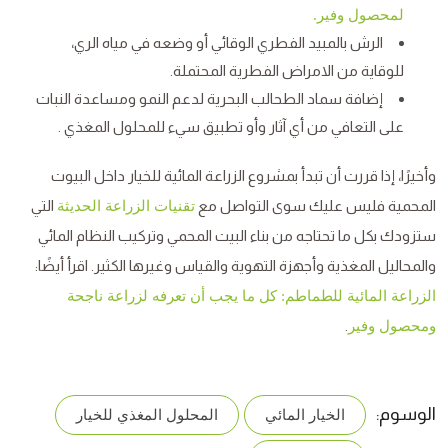
لمحصول وفير.
الرش بالمبيد الفطري الوقائي أو وضعه في مياه الري،
للوقاية من الامراض الفطرية المحتملة.
إضافة سماد الطحالب البحرية لدعم النمو ومساعدة النبات
على التعافي من أي آثار وأو تطبيق سيء للمحلول المغذي .
وأخيرًا، إذا قررت أن تبدأ بمشروع الزراعة المائية للخيار داخل البيوت
المحمية فليس عليك سوى التواصل مع
التي
تقنيات الزراعة الحديثة
ستزودك بكل ما تحتاجه من بناء البيت المحمي وتركيب النظام المائي
والمحاليل المغذية وأجهزة التهوية والقياس وغيرها الكثير. اقرأ أيضًا:
الزراعة المائية للطماطم: كل ما يجب أن تعرفه لزراعة ناجحة
.
ومحصول وفير
الوسوم:
الخيار المائي
المحلول المغذي للخيار