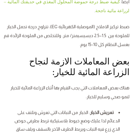
أيضًا:
كيفية ضبط درجة حموضة المحلول المغذي في حديقتك المائية –
.
لزراعة مائية ناجحة
ضبط تركيز الاملاح (الموصلية الكهربائية EC): تتراوح درجة تحمل الخيار
للملوحة بين 1.5–2.5 ديسيسيمنز/ متر. وللتخلص من الملوحة الزائدة قم
بغسل النظام كل 10-15 يوم.
بعض المعاملات الازمة لنجاح
الزراعة المائية للخيار:
هناك بعض المعاملات التي يجب القيام بها أثناء الزراعة المائية للخيار
لنمو صحي وسليم للخيار:
تعريش الخيار
: الخيار من النباتات التي تعرش وتلتف على
الدعائم لذا عليك وضع خيوط بلاستيكية تربط بطرفي حوض
الذي زرع فيه النبات ويربط الطرف الآخر بالسقف ويلف ساق