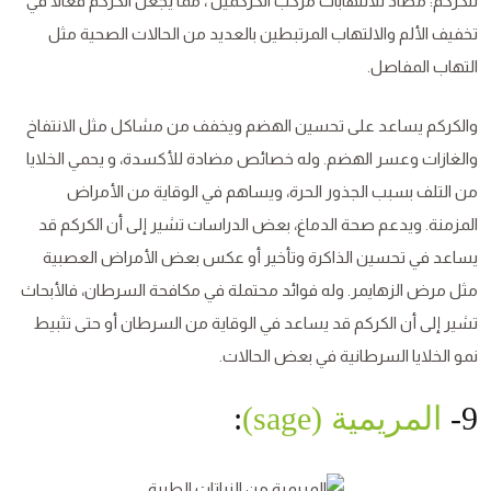
للكركم: مضاد للالتهابات مركب الكركمين ، مما يجعل الكركم فعّالًا في
تخفيف الألم والالتهاب المرتبطين بالعديد من الحالات الصحية مثل
التهاب المفاصل.
والكركم يساعد على تحسين الهضم ويخفف من مشاكل مثل الانتفاخ
والغازات وعسر الهضم. وله خصائص مضادة للأكسدة، و يحمي الخلايا
من التلف بسبب الجذور الحرة، ويساهم في الوقاية من الأمراض
المزمنة. ويدعم صحة الدماغ، بعض الدراسات تشير إلى أن الكركم قد
يساعد في تحسين الذاكرة وتأخير أو عكس بعض الأمراض العصبية
مثل مرض الزهايمر. وله فوائد محتملة في مكافحة السرطان، فالأبحاث
تشير إلى أن الكركم قد يساعد في الوقاية من السرطان أو حتى تثبيط
نمو الخلايا السرطانية في بعض الحالات.
9-
المريمية (sage)
: