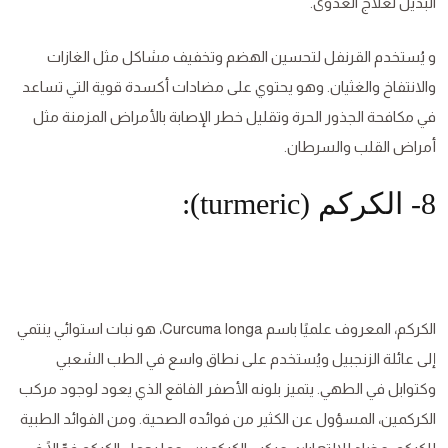
البديل لعلاج العدوى.
و يُستخدم القرنفل لتحسين الهضم وتخفيف مشاكل مثل الغازات
والانتفاخ والغثيان. وهو يحتوي على مضادات أكسدة قوية التي تساعد
في مكافحة الجذور الحرة وتقليل خطر الإصابة بالأمراض المزمنة مثل
أمراض القلب والسرطان.
8- الكركم (turmeric):
الكركم، المعروف علميًا باسم Curcuma longa، هو نبات استوائي ينتمي
إلى عائلة الزنجبيل ويُستخدم على نطاق واسع في الطب الشعبي
وكتوابل في الطهي. يتميز بلونه الأصفر الفاقع الذي يعود لوجود مركب
الكركمين، المسؤول عن الكثير من فوائده الصحية. ومن الفوائد الطبية