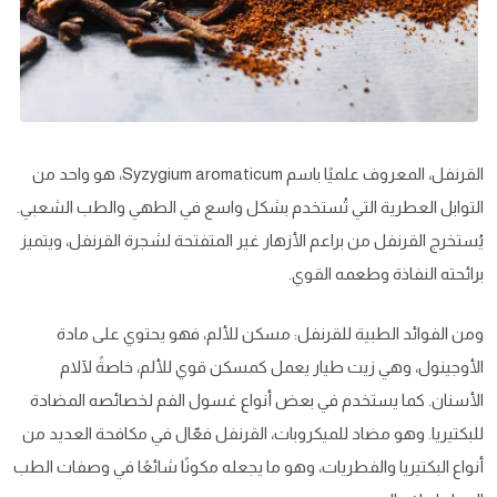
القرنفل، المعروف علميًا باسم Syzygium aromaticum، هو واحد من
التوابل العطرية التي تُستخدم بشكل واسع في الطهي والطب الشعبي.
يُستخرج القرنفل من براعم الأزهار غير المتفتحة لشجرة القرنفل، ويتميز
برائحته النفاذة وطعمه القوي.
ومن الفوائد الطبية للقرنفل: مسكن للألم، فهو يحتوي على مادة
الأوجينول، وهي زيت طيار يعمل كمسكن قوي للألم، خاصةً لآلام
الأسنان. كما يستخدم في بعض أنواع غسول الفم لخصائصه المضادة
للبكتيريا. وهو مضاد للميكروبات، القرنفل فعّال في مكافحة العديد من
أنواع البكتيريا والفطريات، وهو ما يجعله مكونًا شائعًا في وصفات الطب