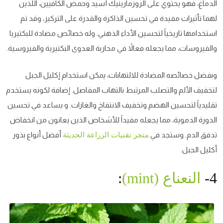
الدماغ، فهو يحتوي على الروزمارينيك أسيد وحمض الكافيين، اللذين
لهما تأثيرات مفيدة في تحسين الذاكرة والقدرة على التركيز، وقد تم
استخدامها تاريخياً لتحسين الأداء الذهني. وله خصائص مضادة للبكتيريا
والفيروسات، مما يجعله فعالاً في محاربة العدوى البكتيرية والفيروسية.
وبفضل خصائصه المضادة للالتهابات، يمكن استخدام إكليل الجبل
لتخفيف الألم والتصلب المرتبط بالتهاب المفاصل. إضافة لكونه يستخدم
تقليدياً لتحسين الهضم وتخفيف الانتفاخ والغازات. و يساعد في تحسين
الدورة الدموية، مما يجعله مفيداً للأشخاص الذين يعانون من انخفاض
تدفق الدم. وستجد في
أفضل أنواع بذور
متجر تقنيات الزراعة الحديثة
أكليل الجبل.
4-
النعناع (mint)
: