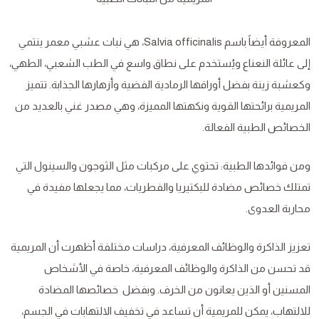
المعروفة أيضاً باسم Salvia officinalis، هي نبات عشبي معمر ينتمي
إلى عائلة النعناع ويُستخدم على نطاق واسع في الطب الشعبي، الطهي،
وكعشبة زينة بفضل أوراقها الرمادية الفضية وأزهارها الجذابة. تتميز
المريمية برائحتها القوية ونكهتها المميزة، وهي مصدر غني بالعديد من
الخصائص الطبية الفعالة.
ومن فوائدها الطبية: تحتوي على مركبات مثل الثوجون والسينول التي
تمتلك خصائص مضادة للبكتيريا والفطريات، مما يجعلها مفيدة في
محاربة العدوى.
تعزيز الذاكرة والوظائف المعرفية، دراسات مختلفة أظهرت أن المريمية
قد تحسن من الذاكرة والوظائف المعرفية، خاصة في الأشخاص
المسنين أو الذين يعانون من الخرف. وبفضل خصائصها المضادة
للالتهاب، يمكن للمريمية أن تساعد في تخفيف الالتهابات في الجسم،