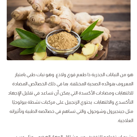
هو من النباتات الجذرية ذا طعم قوي ولاذع. وهو نبات طبي بامتياز
المعروف بفوائده الصحية المختلفة. بما في ذلك الخصائص المضادة
للالتهابات ومضادات الأكسدة التي يمكن أن تساعد في تقليل الإجهاد
التأكسدي والالتهابات. يحتوي الزنجبيل على مركبات نشطة بيولوجيًا
مثل جينجيرول وشوجول، والتي تساهم في خصائصه الطبية وتأثيراته
العلاجية.
يشيع استخدامه للتخفيف من مشاكل الجهاز الهضمي مثل عسر