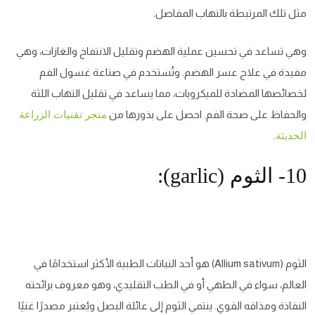
مثل تلك المرتبطة بالتهاب المفاصل.
وهي تساعد في تحسين عملية الهضم وتقليل الانتفاخ والغازات، وهي
مفيدة في علاج عسر الهضم. وتُستخدم في صناعة غسول الفم
لخصائصها المضادة للميكروبات، مما يساعد في تقليل التهاب اللثة
والحفاظ على صحة الفم. احصل على بذورها من
متجر تقنيات الزراعة
.
الحديثة
10- الثوم (garlic):
الثوم (Allium sativum) هو أحد النباتات الطبية الأكثر استخدامًا في
العالم، سواء في الطهي أو في الطب التقليدي، وهو معروف برائحته
النفاذة ومذاقه القوي. ينتمي الثوم إلى عائلة البصل ويُعتبر مصدرًا غنيًا