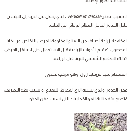
النبات عند تطور الإصابة.
المسبب: فطر
Verticillium dahliae
، الذي ينتقل من التربة إلى النبات ن
خلال الجذور، ليدخل النظام الوعائي في النبات.
المكافحة: زراعة أصناف من النعناع المقاومة للمرض، التخلص من بقايا
المحصول، تعقيم الأدوات الزراعية قبل الاستعمال حتى لا ينتقل المرض.
كذلك التعقيم الشمسي للتربة قبل الزراعة.
استخدام مبيد بنزيمايدازول وهو مركب عضوي.
عفن الجذور: والذي يسببه الري المفرط للنعناع، او بسبب بطء التصريف،
فتصبح بيئة مثالية لنمو الفطريات التي تسبب عفن الجذور.