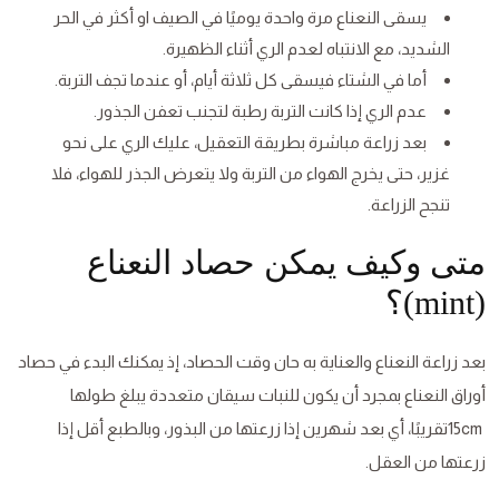
يسقى النعناع مرة واحدة يوميًا في الصيف او أكثر في الحر
الشديد، مع الانتباه لعدم الري أثناء الظهيرة.
أما في الشتاء فيسقى كل ثلاثة أيام، أو عندما تجف التربة.
عدم الري إذا كانت التربة رطبة لتجنب تعفن الجذور.
بعد زراعة مباشرة بطريقة التعقيل، عليك الري على نحو
غزير، حتى يخرج الهواء من التربة ولا يتعرض الجذر للهواء، فلا
تنجح الزراعة.
متى وكيف يمكن حصاد النعناع
(mint)؟
بعد زراعة النعناع والعناية به حان وقت الحصاد، إذ يمكنك البدء في حصاد
أوراق النعناع بمجرد أن يكون للنبات سيقان متعددة يبلغ طولها
15cmتقريبًا، أي بعد شهرين إذا زرعتها من البذور، وبالطبع أقل إذا
زرعتها من العقل.