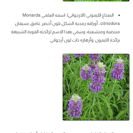
النعناع الليموني (الارجواني): اسمه العلمي Monarda
citriodora.، أوراقه رمحية الشكل بلون أخضر غامق، بسيقان
منتصبة ومتشعبة، وسمي بهذا الاسم لرائحته القوية الشبيهة
برائحة الليمون. وأزهاره ذات لون أرجواني