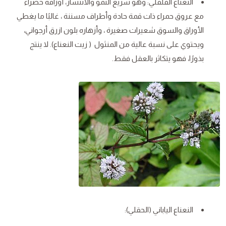
النعناع الفلفلي: وهو سريع النمو والانتشار، أوراقه خضراء
مع عروق حمراء ذات قمة حادة وأطراف مسننة ، غالبًا ما يغطي
الأوراق والسوق شعيرات صغيرة ، وأزهاره بلون ازرق أرجواني،
ويحتوي على نسبة عالية من المنثول ( زيت النعناع). لا ينتج
بذورًا، فهو يتكاثر بالعقل فقط.
النعناع الياباني (الحقلي):