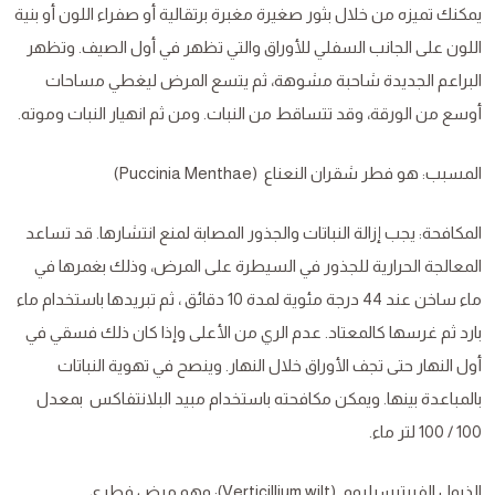
يمكنك تميزه من خلال بثور صغيرة مغبرة برتقالية أو صفراء اللون أو بنية
اللون على الجانب السفلي للأوراق والتي تظهر في أول الصيف. وتظهر
البراعم الجديدة شاحبة مشوهة، ثم يتسع المرض ليغطي مساحات
أوسع من الورقة، وقد تتساقط من النبات. ومن ثم انهيار النبات وموته.
المسبب: هو فطر شقران النعناع (Puccinia Menthae)
المكافحة: يجب إزالة النباتات والجذور المصابة لمنع انتشارها. قد تساعد
المعالجة الحرارية للجذور في السيطرة على المرض، وذلك بغمرها في
ماء ساخن عند 44 درجة مئوية لمدة 10 دقائق ، ثم تبريدها باستخدام ماء
بارد ثم غرسها كالمعتاد. عدم الري من الأعلى وإذا كان ذلك فسقي في
أول النهار حتى تجف الأوراق خلال النهار. وينصح في تهوية النباتات
بالمباعدة بينها. ويمكن مكافحته باستخدام مبيد البلانتفاكس بمعدل
100 / 100 لتر ماء.
الذبول الفيرتيسيليوم (Verticillium wilt): وهو مرض فطري