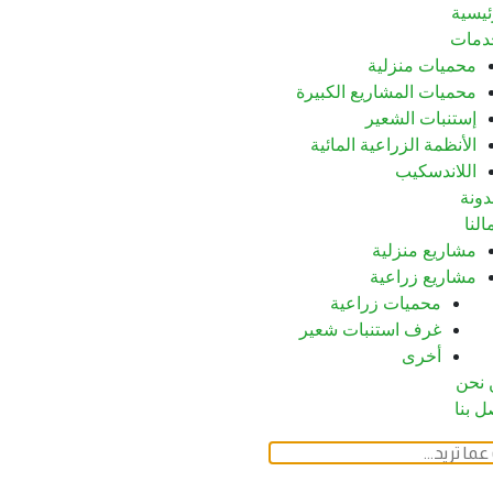
ئيسية
دمات
محميات منزلية
محميات المشاريع الكبيرة
إستنبات الشعير
الأنظمة الزراعية المائية
اللاندسكيب
دونة
النا
مشاريع منزلية
مشاريع زراعية
محميات زراعية
غرف استنبات شعير
أخرى
 نحن
ل بنا