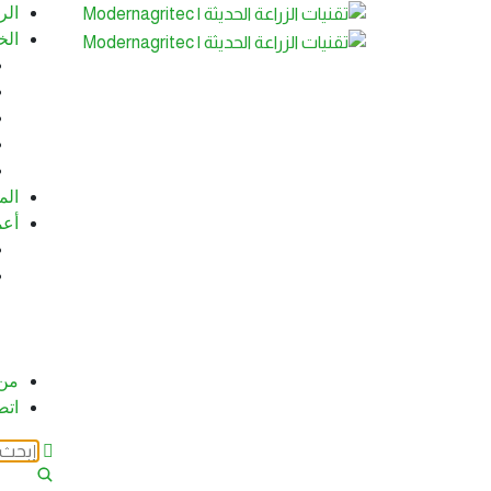
الر
الخ
الم
أعم
من
اتص