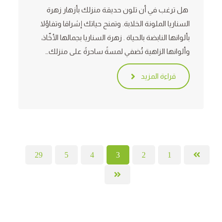
هل ترغب في أن تلون حديقة منزلك بأزهار زهرة
السناريا الملونة الخلابة. وتمنح حياتك إشراقا وتفاؤلا
بألوانها النابضة بالحياة . زهرة السناريا بجمالها الأخّاذ،
وألوانها الزاهية تُضفي لمسةً ساحرةً على منزلك…
قراءة المزيد
29
5
4
3
2
1