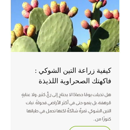
كيفية زراعة التين الشوكي :
فاكهتك الصحراوية اللذيذة
هل تخيلت يومًا حصادًا لا يحتاج إلى ريٍّ كثير، ولا عنايةٍ
مُرهقة، بل ينمو حتى في أكثر الأراضي قحولةً. نبات
التين الشوكي، ثمرةٌ شائكةٌ لكنها تحمل في طياتها
كنوزًا من…