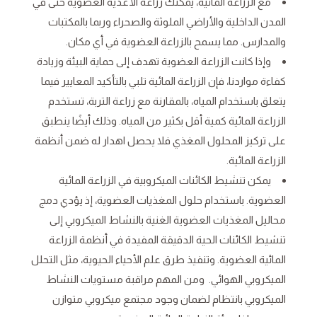
مع الزراعة المائية، يمكنك زراعة الأغذية العضوية حتى في
المدن الداخلية والأراضي الملوثة والصحراء وربما بالمكتبات
والمدارس. مما يسمح بالزراعة العضوية في أي مكان.
وإذا كانت الزراعة العضوية تهدف إلى حماية البيئة وزيادة
كفاءة مواردنا، فإن الزراعة المائية تلبي بالتأكيد المعايير فيما
يتعلق باستخدام المياه، بالمقارنة مع زراعة التربة، تستخدم
الزراعة المائية كمية أقل بكثير من المياه. وذلك أيضًا ينطبق
على تركيز المحلول المغذي فلا يحصل اهدار له ضمن أنظمة
الزراعة المائية.
يمكن تنشيط الكائنات الميكروبية في الزراعة المائية
العضوية. باستخدام حلول المغذيات العضوية، إذ يؤدي دمج
محاليل المغذيات العضوية الغنية بالنشاط الميكروبي إلى
تنشيط الكائنات الحية الدقيقة المفيدة في أنظمة الزراعة
المائية العضوية. وتنفيذ طرق علم الأحياء الحيوية، مثل التحلل
الميكروبي الهوائي. ومن المهم مراقبة مستويات النشاط
الميكروبي بانتظام لضمان وجود مجتمع ميكروبي متوازن