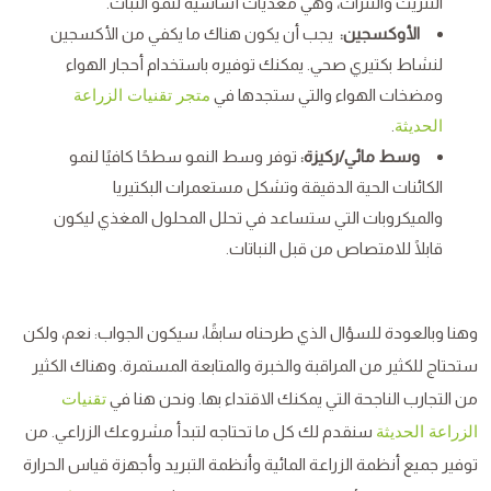
النتريت والنترات، وهي مغذيات أساسية لنمو النبات.
الأوكسجين:
يجب أن يكون هناك ما يكفي من الأكسجين
لنشاط بكتيري صحي. يمكنك توفيره باستخدام أحجار الهواء
ومضخات الهواء والتي ستجدها في
متجر تقنيات الزراعة
.
الحديثة
وسط مائي/ركيزة:
توفر وسط النمو سطحًا كافيًا لنمو
الكائنات الحية الدقيقة وتشكل مستعمرات البكتيريا
والميكروبات التي ستساعد في تحلل المحلول المغذي ليكون
قابلًا للامتصاص من قبل النباتات.
وهنا وبالعودة للسؤال الذي طرحناه سابقًا، سيكون الجواب: نعم، ولكن
ستحتاج للكثير من المراقبة والخبرة والمتابعة المستمرة. وهناك الكثير
من التجارب الناجحة التي يمكنك الاقتداء بها. ونحن هنا في
تقنيات
سنقدم لك كل ما تحتاجه لتبدأ مشروعك الزراعي. من
الزراعة الحديثة
توفير جميع أنظمة الزراعة المائية وأنظمة التبريد وأجهزة قياس الحرارة