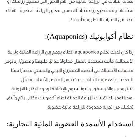
تغذية النباتات في الزراعة المائية من أهم الأمور التي ستنجح زراعتك أو
تفشلها. ولتستطيع زراعة نباتاتك ضمن معايير الزراعة العضوية. هناك
عدد من الخيارات المطروحة أمامك:
نظام أكوابونيك (Aquaponics):
إذا كان لديك نظام aquaponics (نظام يجمع بين الزراعة المائية وتربية
الأسماك)، فأنت تستخدم بالفعل محلولًا غذائيًا طبيعيًا وعضويًا. إذ توفر
مخلفات الأسماك في أنظمة الاستزراع النباتي والسمكي مصدرًا قيمًا
للمغذيات العضوية للنباتات، حيث توفر العناصر الأساسية مثل
النيتروجين والفوسفور والبوتاسيوم بالإضافة لوجود البكتريا الآزوتية
.وهنا توفر لك تقنيات الزراعة الحديثة نظام أكوبونيك مكتبي رائع وأنيق.
يُمكنك من تجربة محدودة للزراعة مائية عضوية.
استخدام الأسمدة العضوية المائية التجارية: