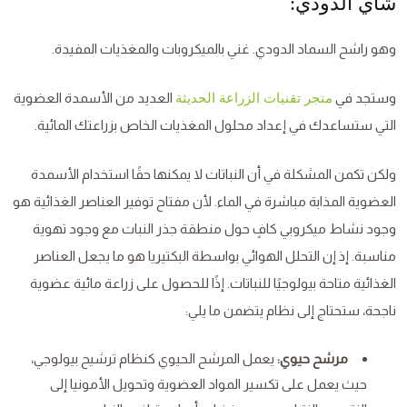
شاي الدودي:
وهو راشح السماد الدودي. غني بالميكروبات والمغذيات المفيدة.
وستجد في
العديد من الأسمدة العضوية
متجر تقنيات الزراعة الحديثة
التي ستساعدك في إعداد محلول المغذيات الخاص بزراعتك المائية.
ولكن تكمن المشكلة في أن النباتات لا يمكنها حقًا استخدام الأسمدة
العضوية المذابة مباشرة في الماء. لأن مفتاح توفير العناصر الغذائية هو
وجود نشاط ميكروبي كافٍ حول منطقة جذر النبات مع وجود تهوية
مناسبة. إذ إن التحلل الهوائي بواسطة البكتيريا هو ما يجعل العناصر
الغذائية متاحة بيولوجيًا للنباتات. إذًا للحصول على زراعة مائية عضوية
ناجحة، ستحتاج إلى نظام يتضمن ما يلي:
مرشح حيوي:
يعمل المرشح الحيوي كنظام ترشيح بيولوجي،
حيث يعمل على تكسير المواد العضوية وتحويل الأمونيا إلى