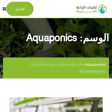
المتجر
الوسم:
Aquaponics
المدونة
تقنيات الزراعة الحديثة |
>
>
Aquaponics
Modernagritec