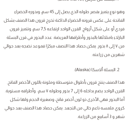
وهو نوع يتميز بقصر طوله الذي يصل إلى 45 سم، وبذوره الخضراء
الفاتحة على عكس قرونه الخضراء الداكنة تخرج قرون هذا الصنف بشكل
فردي أو على شكل أزواج. القرن الواحد ارتفاعه 7٫5 سم، وتتميز قرون
البازلاء بامتلائها بالبذور وأطرافها العريضة. عدد البذور في قرن البسلة
من ۷ إلى ۸ بذور. يمكن حصاد هذا النصف مبكرًا فموعد نضجه بعد حوالي
شهرين من زراعته.
البسلة ألاسكا (Alaska):
هذا الصنف ينتج قرون بأطوال متوسطة وملونة باللون الأخضر الفاتح.
القرن الواحد يضم بداخله 6 إلى 7 بذور وطوله ۷ سم، وأطرافه مستوية.
أما البذور فهي الأخرى ذو لون أخضر فاتح، وصغيرة الحجم ولها شكل
كروي ملمسه ناعم خالي من التجعد. يمكن حصاد هذا الصنف بعد حوالي
شهر و 3 أسابيع من الزراعة.