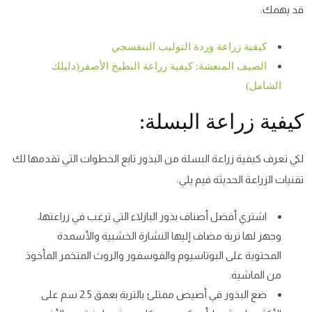
قد يهمك:
كيفية زراعة وردة التوليب البنفسجي
الصيف المنعشة: كيفية زراعة البطيخ الأصفر(دليلك
الشامل)
كيفية زراعة البسلة:
لكي تعرف كيفية زراعة البسلة من البذور تابع الخطوات التي تقدمها لك
تقنيات الزراعة الحديثة فيم يلي:
اشتري أفضل أصناف بذور البازلاء التي ترغب في زراعتها،
وجهز لها تربة مضاف إليها النشارة الخشبية والأسمدة
المحتوية على البوتاسيوم والفوسفور والروث المتخمر المأخوذ
من الماشية.
ضع البذور في أصيص ممتلئ بالتربة بعمق 2.5 سم على