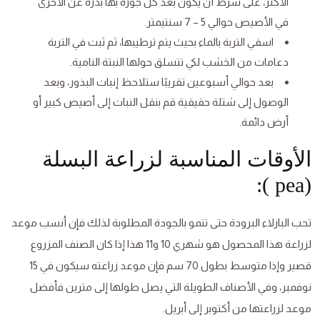
الأكثر، على شرط أن يكون بعد كل جورة بها بذرة عن الأخرى
في الأصيص حوالي 5 – 7 سنتيمتر.
اسقي التربة بالماء بحيث يتم ترطيبها، ثم ثبت في التربة
دعامات من الخشب لكي تتسلق حولها النبتة النامية.
بعد حوالي أسبوعين تقريبًا ستلاحظ إنبات البذور، وبعد
الوصول إلى شتلة حقيقية قم بنقل النبات إلى أصيص كبير أو
أرض دائمة.
الأوقات المناسبة لزراعة البسلة
(pea ):
تحب البازلاء البرودة حتى تنمو بالجودة المطلوبة لذلك فإن أنسب موعد
لزراعة هذا المحصول هو شهري 10 و11 هذا إذا كان الصنف المزروع
قصير وإذا متوسط بطول 70 سم فإن موعد زراعته سيكون في 15
نوفمبر، وفي الأصناف الطويلة التي يصل طولها إلى مترين فأفضل
موعد لزراعتها من أكتوبر إلى أبريل.