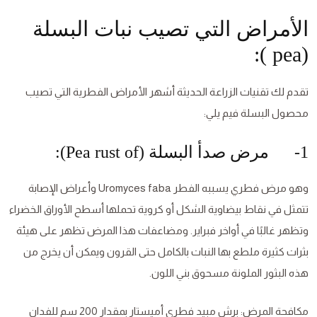
الأمراض التي تصيب نبات البسلة
(pea ):
تقدم لك تقنيات الزراعة الحديثة أشهر الأمراض الفطرية التي تصيب
محصول البسلة فيم يلي:
1- مرض صدأ البسلة (Pea rust of):
وهو مرض فطري يسببه الفطر Uromyces faba وأعراض الإصابة
تتمثل في نقاط بيضاوية الشكل أو كروية تحملها أسطح الأوراق الخضراء
وتظهر غالبًا في أواخر فبراير. ومضاعفات هذا المرض تظهر على هيئة
بثرات كثيرة ملطع بها النبات بالكامل حتى القرون ويمكن أن يخرج من
هذه البثور الملونة مسحوق بني اللون.
مكافحة المرض: برش مبيد فطري أميستار بمقدار 200 سم للفدان