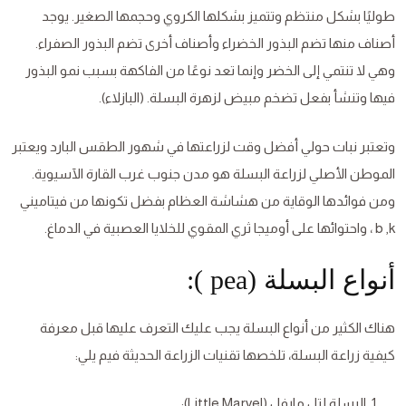
طوليًا بشكل منتظم وتتميز بشكلها الكروي وحجمها الصغير. يوجد
أصناف منها تضم البذور الخضراء وأصناف أخرى تضم البذور الصفراء.
وهي لا تنتمي إلى الخضر وإنما تعد نوعًا من الفاكهة بسبب نمو البذور
فيها وتنشأ بفعل تضخم مبيض لزهرة البسلة. (البازلاء).
وتعتبر نبات حولي أفضل وقت لزراعتها في شهور الطقس البارد ويعتبر
الموطن الأصلي لزراعة البسلة هو مدن جنوب غرب القارة الآسيوية.
ومن فوائدها الوقاية من هشاشة العظام بفضل تكونها من فيتاميني
b ,k ، واحتوائها على أوميجا ثري المقوي للخلايا العصبية في الدماغ.
أنواع البسلة (pea ):
هناك الكثير من أنواع البسلة يجب عليك التعرف عليها قبل معرفة
كيفية زراعة البسلة، تلخصها تقنيات الزراعة الحديثة فيم يلي:
البسلة لتل مارفل (Little Marvel):