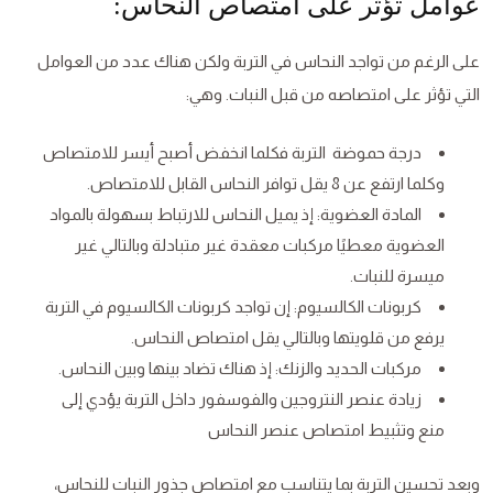
عوامل تؤثر على امتصاص النحاس:
على الرغم من تواجد النحاس في التربة ولكن هناك عدد من العوامل
التي تؤثر على امتصاصه من قبل النبات. وهي:
درجة حموضة التربة فكلما انخفض أصبح أيسر للامتصاص
وكلما ارتفع عن 8 يقل توافر النحاس القابل للامتصاص.
المادة العضوية: إذ يميل النحاس للارتباط بسهولة بالمواد
العضوية معطيًا مركبات معقدة غير متبادلة وبالتالي غير
ميسرة للنبات.
كربونات الكالسيوم: إن تواجد كربونات الكالسيوم في التربة
يرفع من قلويتها وبالتالي يقل امتصاص النحاس.
مركبات الحديد والزنك: إذ هناك تضاد بينها وبين النحاس.
زيادة عنصر النتروجين والفوسفور داخل التربة يؤدي إلى
منع وتثبيط امتصاص عنصر النحاس
وبعد تحسين التربة بما يتناسب مع امتصاص جذور النبات للنحاس،