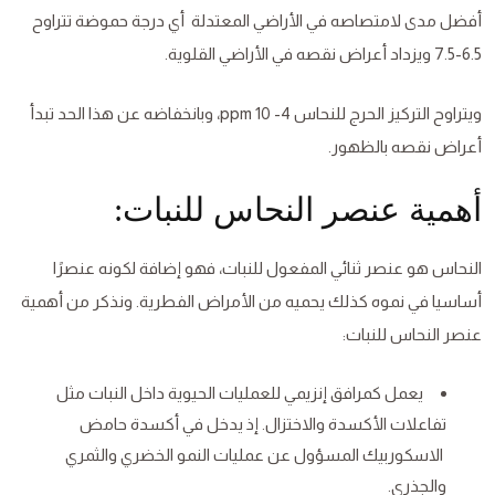
أفضل مدى لامتصاصه في الأراضي المعتدلة أي درجة حموضة تتراوح
6.5-7.5 ويزداد أعراض نقصه في الأراضي القلوية.
ويتراوح التركيز الحرج للنحاس 4- 10 ppm، وبانخفاضه عن هذا الحد تبدأ
أعراض نقصه بالظهور.
أهمية عنصر النحاس للنبات:
النحاس هو عنصر ثنائي المفعول للنبات، فهو إضافة لكونه عنصرًا
أساسيا في نموه كذلك يحميه من الأمراض الفطرية. ونذكر من أهمية
عنصر النحاس للنبات:
يعمل كمرافق إنزيمي للعمليات الحيوية داخل النبات مثل
تفاعلات الأكسدة والاختزال. إذ يدخل في أكسدة حامض
الاسكوربيك المسؤول عن عمليات النمو الخضري والثمري
والجذري.