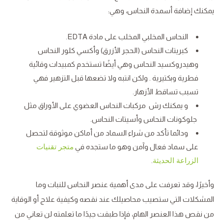
يمكنك إضافة أسمدة النحاس، وهي:
النحاس المخلبي المخلب على مادة EDTA.
كبريتات النحاس (الحجر الأزرق) وأكسي كلور النحاس
وهيدروكسيد النحاس وهي أيضًا تستخدم كمبيدات وقائية
فطرية وبكتيرية . ولكن انتبه ولا تضعها قبل التزهير فهي
تسبب تساقط الأزهار.
و يمكنك رش مركبات النحاس العضوي على الأوراق مثل
جلوكونات النحاس وأسيتات النحاس.
ودائما تأكد من شراء السماد من أماكن موثوقة لتحصل
على سماد فعال وآمن وهو ما ستجده في
متجر تقنيات
.
الزراعة الحديثة
وأخيرًا، وقد تعرفت على مدى أهمية عنصر النحاس للنبات وما
المشكلات التي ستصيب محاصيلك عند نقصه وكيفية علاج أو الوقاية
من نقص هذا العنصر الهام، فإذا طبقت جيدًا ما تعلمته لن تعاني من