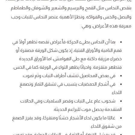
بنقص النحاس مثل القمح والبرسيم والشعير والشوفان والطماطم
والبصل والخس والفواكه. ونظرًا لأهمية عنصر النحاس للنبات وجب
معرفة هذه الأعراض، وهي:
بما أن النحاس بطيء الحركة فأعراض نقصه تظهر أولًا في
قمم النامية والأوراق الفتية، إذ يكون شكل الورقة مصفرة أو
خضراء مزرقة داكنة مع طي الهوامش، اما الأوراق الجديدة
فتظهر متقزمة. واحيانًا يظهر التواء في الورقة كما في الخس.
في بعض المحاصيل تنشف أطراف النبات وثم تموت.
في أشجار الحمضيات يتسبب في تشقق الثمار وتصمغ
اللحاء.
شحوب عام على النبات وقصر السلميات وفي الحالات
المتقدمة يحصل موت للبراعم الحديثة.
غالبًا ما يكون لحاء الأشجار خشنًا ومتقرحًا، وقد يفرز الصمغ
من شقوق اللحاء.
قد يفشل الإزهار أو الإثمار في النباتات الحولية، وقد تموت