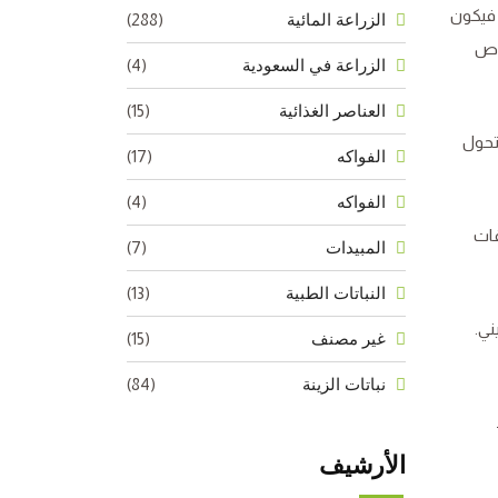
دى لحموضة التربة لامتصاص الحديد هو 5.5-6.5. وبالتالي فيكون
(288)
الزراعة المائية
اص
(4)
الزراعة في السعودية
(15)
العناصر الغذائية
تحول
(17)
الفواكه
(4)
الفواكه
فات
(7)
المبيدات
(13)
النباتات الطبية
ني.
(15)
غير مصنف
(84)
نباتات الزينة
الأرشيف