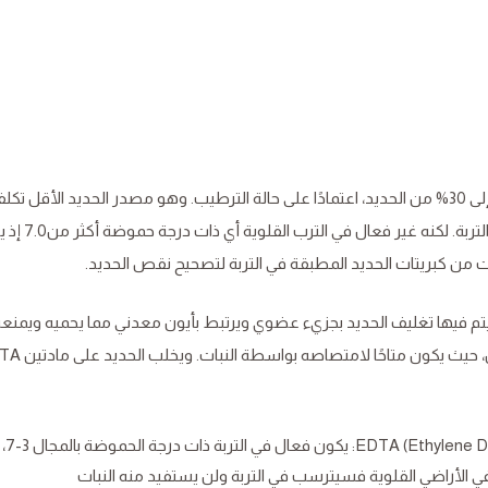
: ويحتوي عادةً على ما بين 20% إلى 30% من الحديد، اعتمادًا على حالة الترطيب. وهو مصدر الحديد الأقل تكل
ويمكن تطبيق كبريتات الحديد كرذاذ ورقي أو مباشرة في 
ن كبريتات الحديد المطبقة في التربة لتصحيح نقص الحديد.
يتم فيها تغليف الحديد بجزيء عضوي ويرتبط بأيون معدني مما يحميه ويمنع
 حيث يكون متاحًا لامتصاصه بواسطة النبات. ويخلب الحديد على مادتين EDTA
(Ethylene Diamin Tetraacetic Acid) EDTA: يكون فعال في التربة ذات درجة الحموضة بالمجال 3-7،
في الأراضي القلوية فسيترسب في التربة ولن يستفيد منه النبات