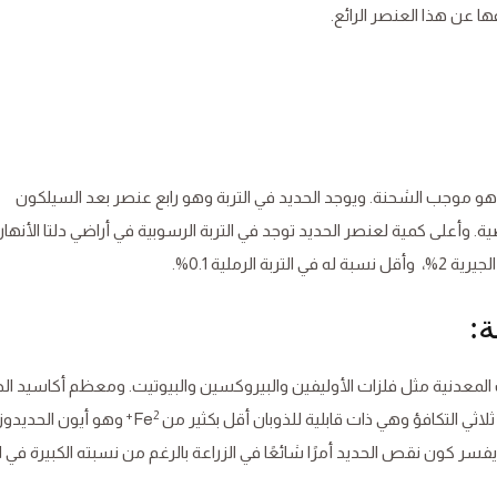
 عن هذا العنصر الرائع.
ديد عنصر كيميائي معدني رمزه Feوعدده الذري 26 وهو موجب الشحنة. ويوجد الحديد في التربة وهو رابع عنصر بعد السيلكون
 وأعلى كمية لعنصر الحديد توجد في التربة الرسوبية في أراضي دلتا الأنهار
:
ت المعدنية مثل فلزات الأوليفين والبيروكسين والبيوتيت. ومعظم أكاسيد ال
2+
اثي التكافؤ وهي ذات قابلية للذوبان أقل بكثير من Fe
وهو أيون الحديدوز 
ر كون نقص الحديد أمرًا شائعًا في الزراعة بالرغم من نسبته الكبيرة في ال