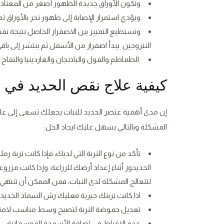
وتكون الأوراق جديدة الظهور أصغر من المعتاد.
ويؤدي استمرار الإصابة إلى ظهور نخر بالأوراق ثم
ونستطيع التمييز بين الاصفرار الحاصل نتيجة نق
النتروجين يبدأ اصفرار من الأسفل ثم ينتشر إلى باقي 
الطماطم والفول والباذنجان والغاردينيا والتفاح
كيفية علاج نقص الحديد في ا
إن مدى أهمية عنصر الحديد للنبات يجعلك تسعى إلى عل
المشكلة وبالتالي يسهل عليك ايجاد الحل:
تأكد من نوع التربة التي لديك، فإذا كانت تربة
الحديدوز أثناء إعداد أرضك للزراعة. وإذا كانت مزرو
لتتعالج المشكلة لدى النبات، فمن الممكن أن تنتهي
اذا كانت تربتك جيرية فعليك رش السماد الحديد
تعديل حموضة التربة لتصبح وسط مناسب لامت
عدم الإفراط في إضافة الأسمدة الفوسفاتية.