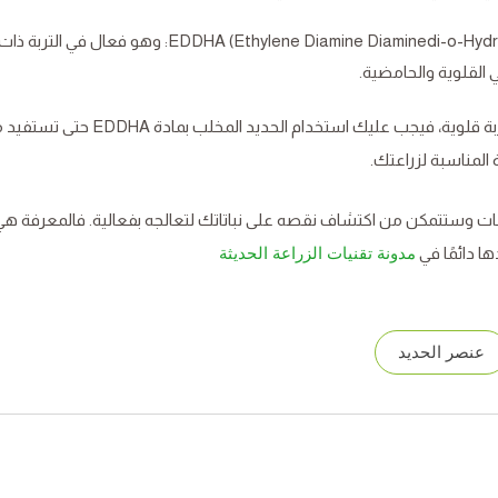
EDDHA (Ethylene Diamine Diaminedi-o-Hydroxyphenylacetic Acid): وهو فعال في التربة ذا
وبما أن أراضي السعودية وغيرها من بلدان العربية ذات تربة قلوية، فيجب عليك استخدام الحديد المخ
المناسبة لزراعتك.
نبات وستتمكن من اكتشاف نقصه على نباتاتك لتعالجه بفعالية. فالمعرفة هي
ا دائمًا في
مدونة تقنيات الزراعة الحديثة
عنصر الحديد