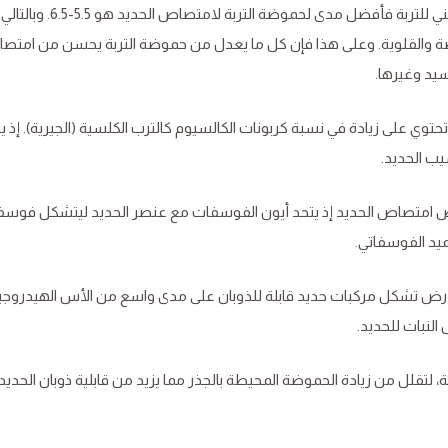
ويعتمد ذوبان الحديديك بشكل كبير على الرقم الهيدروجيني للتربة فأفضل م
ة والقلوية. وعلى هذا فإن كل ما يعدل من حموضة التربة يحسن من امتص
يد وغيرها.
توي على زيادة في نسبة كربونات الكالسيوم كالترب الكلسية (الجيرية). إذ ي
يب الحديد.
ص امتصاص الحديد إذ يتحد أيون الفوسفات مع عنصر الحديد ليتشكل فوس
سميد الفوسفاتي.
الأرض تشكل مركبات حديد قابلة للذوبان على مدى واسع من الأس الهيدروجي
لنبات للحديد.
ة، لتقلل من زيادة الحموضة المحيطة بالجذر مما يزيد من قابلية ذوبان الحديد