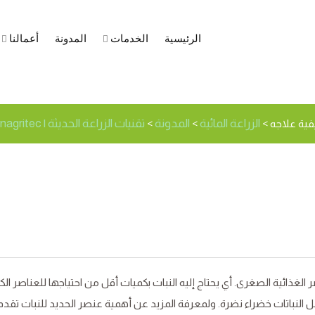
الرئيسية
الخدمات
المدونة
أعمالنا
لحديد للنبات؟ وأعراض نقص
الزراعة المائية
المدونة
تقنيات الزراعة الحديثة | Modernagritec
فية علاجه
>
>
>
لغذائية الصغرى. أي يحتاج إليه النبات بكميات أقل من احتياجها للعناصر الك
 النباتات خضراء نضرة. ولمعرفة المزيد عن أهمية عنصر الحديد للنبات تقدم