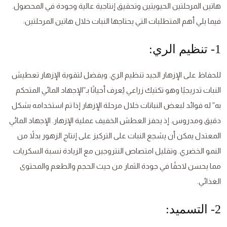
هاتين المرحلتين الحيويتين وتحقيق إنتاجية عالية وجودة في المحصول.
فيما يلي أهم المتطلبات التي يحتاجها النبات خلال هاتين المرحلتين:
1- تنظيم الري:
للحفاظ على الإزهار الجيد تنظيم الري. ويفضل لتقوية الإزهار تعطيش
النبات تدريجيًا وهو تكتيك زراعي يُعرف أحيانًا بـ”الإجهاد المائي المتحكم
به” له فوائد لبعض النباتات خلال مرحلة الإزهار إذا تم استخدامه بشكل
دقيق ومدروس. إذ يحفز العطش الخفيف عملية الإزهار. الإجهاد المائي
المعتدل يمكن أن يشجع النبات على التركيز على إنتاج الزهور بدلاً من
النمو الخضري. وتقليل امتصاص النتروجين مع الزيادة نسبة السكريات
مما يحسن لاحقًا في جودة الثمار من حيث الحجم والطعم والمحتوى
الغذائي.
2- التسميد: