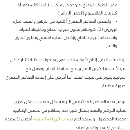
عفن الطرف الزهري. ويوجد في مركب نترات الكالسيوم، أو
كبريتات الكالسيوم (الجص الزراعي).
ولبعض العناصر الصغرى أهمية في التزهير والعقد، مثل:
البورون (B)، هومهم لتكون حبوب الطلع وقابليتها للحياة،
واستطالة أنبوب اللقاح وإكمال عملية التلقيح وتطور البذور
والثمار.
الزنك يشارك في إنتاج الأوكسينات، وهي هرمونات نباتية تشارك في
نمو الأنسجة لتكوين الثمار ويمنع تساقط الثمار. ويعمل مع
المولبيدينيوم على تثبيت العقد. لذا أحرص على إضافة العناصر الصغرى
بصورة مخلبية.
بتوفير هذه العناصر الغذائية في التربة بشكل مناسب، يمكن تعزيز
عملية التزهير والعقد بشكل كبير، مما يساهم في تحسين الإنتاجية
وجودة المحصول. وستجد لدى
أفضل الأسمدة
تقنيات الزراعة الحديثة
الي تدعم الإزهار وتقوي العقد.