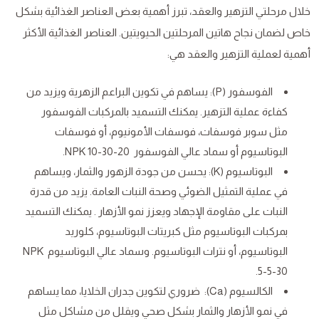
خلال مرحلتي التزهير والعقد، تبرز أهمية بعض العناصر الغذائية بشكل
خاص لضمان نجاح هاتين المرحلتين الحيويتين. العناصر الغذائية الأكثر
أهمية لعملية التزهير والعقد هي:
الفوسفور (P): يساهم في تكوين البراعم الزهرية ويزيد من
كفاءة عملية التزهير. يمكنك التسميد بالمركبات الفوسفور
مثل سوبر فوسفات، فوسفات الأمونيوم، أو فوسفات
البوتاسيوم أو سماد عالي الفوسفور NPK 10-30-20.
البوتاسيوم (K): يحسن من جودة الزهور والثمار، ويساهم
في عملية التمثيل الضوئي وصحة النبات العامة. يزيد من قدرة
النبات على مقاومة الإجهاد ويعزز نمو الأزهار . يمكنك التسميد
بمركبات البوتاسيوم مثل كبريتات البوتاسيوم، كلوريد
البوتاسيوم، أو نترات البوتاسيوم. وسماد عالي البوتاسيوم NPK
5-5-30.
الكالسيوم (Ca): ضروري لتكوين جدران الخلايا، مما يساهم
في نمو الأزهار والثمار بشكل صحي ويقلل من مشاكل مثل