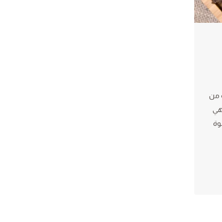
ه من
وهي
وة