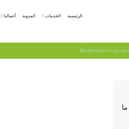
الرئيسية
الخدمات
المدونة
أعمالنا
مغذي للطماطم
ة | Modernagritec
ما