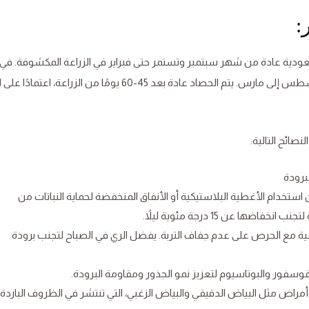
:
السعودية عادة من شهر سبتمبر وتستمر حتى فبراير في الزراعة المكشوفة. في 
المحمية، يمكن تمديد فترة الزراعة لتشمل الفترة من أغسطس إلى مارس. يتم الحصاد عادة بعد 45-60 يومًا من الزر
نصائح التالية:
برودة
ن استخدام الأغطية البلاستيكية أو الأنفاق المنخفضة لحماية النباتات من
ها عن 15 درجة مئوية ليلاً.
صيفية مع الحرص على عدم جفاف التربة. يفضل الري في الصباح لتجنب برودة
فوسفور والبوتاسيوم لتعزيز نمو الجذور ومقاومة البرودة.
مراض مثل البياض الدقيقي والبياض الزغبي، التي تنتشر في الظروف الباردة