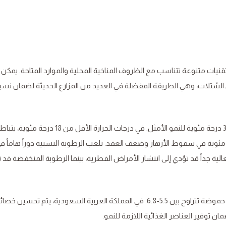
تقنيات متنوعة تتناسب مع الظروف المناخية المحلية والموارد المتاحة. يمكن 
ق الشتلات، وهي الطريقة المفضلة في العديد من المزارع الحديثة لضمان نسب
تحتاج نباتات الخيار إلى درجات حرارة مثالية تتراوح بين 18-30 درجة مئوية للنمو الأمثل. في درجات الحرارة الأقل
ينما قد تتسبب درجات الحرارة التي تتجاوز 35 درجة مئوية في سقوط الأزهار وضعف العقد. تلعب الرطوبة النسبية دوراً هاما
النسبة المثلى بين 60-70%. الرطوبة العالية جداً قد تؤدي إلى انتشار الأمراض الفطرية، بينما الرطوبة المنخفضة
تفضل نباتات الخيار التربة الخصبة جيدة الصرف، ذات درجة حموضة تتراوح بين 5.5-6.8. في المملكة العربية السعودية، يتم تحس
مان توفير العناصر الغذائية اللازمة للنمو.