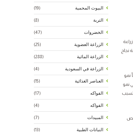
(19)
البيوت المحمية
(8)
التربة
(47)
الخضروات
زراعة
(25)
الزراعة العضوية
ة نجاح
(288)
الزراعة المائية
(4)
الزراعة في السعودية
 من 18 درجة مئوية، يتباطأ نمو
(15)
العناصر الغذائية
ً في نمو
 قد تسبب
(17)
الفواكه
(4)
الفواكه
(7)
المبيدات
ين خصائص
(13)
النباتات الطبية