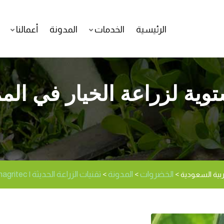
الرئيسية
الخدمات
المدونة
أعمالنا
توية لزراعة الخيار في المم
الخضروات
المدونة
تقنيات الزراعة الحديثة | Modernagritec
ربية السعودية
>
>
>