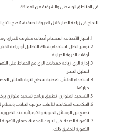
في المناطق الوسطى والشرقية من المملكة.
للنجاح في زراعة الخيار خلال العروة الصيفية، يُنصح باتباع الن
اختيار الأصناف: استخدام أصناف مقاومة للحرارة وم
توفير الظل: استخدام شباك التظليل أو زراعة الخي
أوقات الذروة الحرارية.
إدارة الري: زيادة معدلات الري مع الحفاظ على التهو
لتقليل التبخر.
استخدام الملش: تغطية سطح التربة بالملش العضوي 
حرارتها.
التسميد المتوازن: تطبيق برنامج تسميد متوازن يركز 
المكافحة المتكاملة للآفات: مراقبة النباتات بانتظ
تجمع بين الوسائل الحيوية والكيميائية عند الضرورة.
التهوية الجيدة: في البيوت المحمية، ضمان التهوية 
التهوية لتحقيق ذلك.