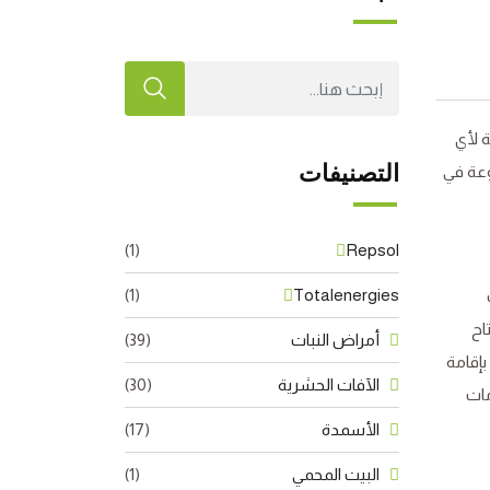
 لأي
التصنيفات
وعة في
(1)
Repsol
(1)
Totalenergies
اح
أمراض النبات
(39)
بإقامة
الآفات الحشرية
(30)
مات
الأسمدة
(17)
البيت المحمي
(1)