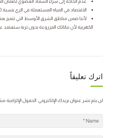
عدم الحاجة إلى شراء السماد العضوي لضمان النم
الاقتصاد في المياه المستعملة في الري بنسبة 90% مقارنة بالكميات المستعملة في ري النباتات المزروعة في التربة.
لأننا ضمن مناطق الشرق الأوسط التي تتميز ب
الكهربية لأن نباتاتك المزروعة بدون تربة ستعتمد
اترك تعليقاً
لن يتم نشر عنوان بريدك الإلكتروني.
الحقول الإلزامية مشا