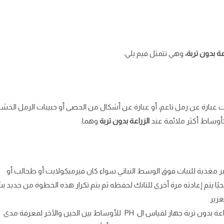
عة بدون تربة،
وهي تتمثل فيم يلي:
ات عبارة عن رمل ناعم، أو عبارة عن أشكال من الحصى أو حبيبات الرمل الخش
كأوساط أكثر ملائمة عند
الزراعة بدون تربة
وهما:
مغذية للنبات فوق الوسط النباتي سواء كان فيرميكولايت أو طحالب أو
دريجيًا يتم إعادته مرة أخرى للتانك لحفظه ثم يتم تكرار هذه الخطوة من جديد 
غزير.
ومن الضروري أن يكون لدى صاحب مشروع الزراعة بدون تربة جهاز لقياس ال PH للأوساط بين الحين والآخر لمعرفة مدى