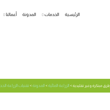
الرئيسية
الخدمات
المدونة
أعمالنا
 تحديات وفرص في إنتاج 
الزراعة المائية
المدونة
تقنيات الزراعة الحديثة | gritec
طرق مبتكرة وغير تقليدية
>
>
>