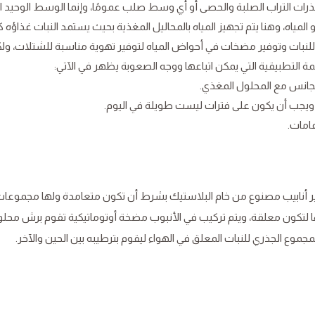
بذرات التراب الصلبة والحصى أو أي وسط صلب عمومًا، وإنما الوسط الوحيد ا
ياه، وهنا يتم تجهيز المياه بالمحاليل المغذية بحيث يستمد النبات غذاؤه كا
نبات وتوفير مضخات في أحواض المياه لتوفير تهوية مناسبة للشتلات، ول
التطبيقية التي يمكن اتباعها ووجه الصعوبة يظهر في الآتي:
تجانس مع المحلول المغذي.
م ويجب أن يكون على فترات ليست طويلة في اليوم.
عامات.
فير أنابيب مصنوع من خام البلاستيك بشرط أن تكون متعامدة ولها مجموعات
ها لتكون معلقة، ويتم تركيب في الأنبوب مضخة أوتوماتيكية تقوم برش محل
المجموع الجذري للنبات المعلق في الهواء ليقوم بترطيبه بين الحين والآخر.