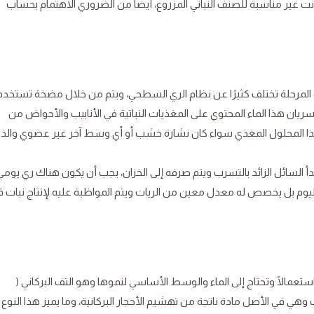
نت غير مناسبة للصنف النباتي المزروع، أيضًا من الضروري الاهتمام بحساب
 المرحلة تختلف كثيرًا عن نظام الري السطحي، ويتم من خلال مضخة تستخد
ان هذا الماء المحتوي على المغذيات النباتية في الأنابيب والأحواض من
 المحلول المغذي سواء كان نشارة خشب أو أي وسط آخر غير عضوي والذ
أ السائل الزائد بالتسرب ويتم صرفه إلى الخزان، يجب أن يكون هناك ري يومي
ليوم بل يخصص له معدل معين من الريات ويتم المواظبة عليه لإنتاج نبات 
استعمالًا وتحتاج إلى الماء والوسط الأساسي لنموها وهو التف البركاني (
ات وهي في الأصل مادة ناتجة من تهشيم الأحجار البركانية، وما يميز هذا النوع