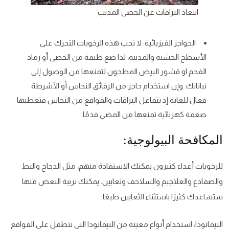
ابتعاد البزاقات عن الحصى المدبب
الحواجز الفيزيائية: لا تحب هذه الرخويات التحرك على
الأسطح الخشنة والمدببة، لذا ضع طبقة من الحصى أو رماد
الفحم او قشور البيض المطحون لتمنعها من الوصول إلى
نباتاتك. وإن استخدام حاجز من الرقائق النحاس أو الأشرطة
فعال للغاية إذ تتفاعل البزاقات والقواقع من النحاس فتعطيها
صعقة كهربائية تمنعها من المضي قدمًا.
المكافحة البيولوجية:
للرخويات أعداء كثيرون يمكنك الاستفادة منهم، مثل الدجاج والبط
والضفادع والعلاجيم والسلاحف وثعابين. يمكنك تربية البعض منها
ستساعدك كثيرًا باستثناء الثعابين طبعًا.
النيماتودا: استخدام أنواع معينة من النيماتودا التي تتطفل على القواقع