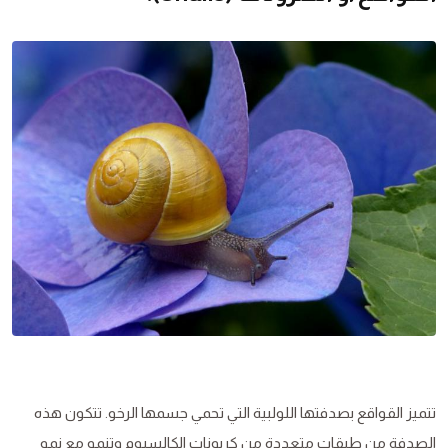
تتميز القواقع بصدفتها اللولبية التي تحمي جسمها الرخو. تتكون هذه
الصدفة من طبقات متعددة من كربونات الكالسيوم وتنمو مع نمو