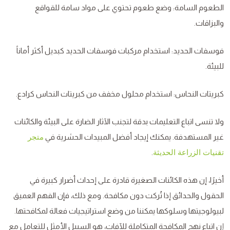
الطعوم السامة: وضع طعوم تحتوي على مواد سامة للقواقع
والبزاقات.
فوسفات الحديد: استخدام مركبات فوسفات الحديد كبديل أكثر أماناً
للبيئة.
كبريتات النحاس: استخدام محلول مخفف من كبريتات النحاس كرادع.
ولا تنسى اتباع التعليمات بدقة لتجنب الآثار الضارة على البيئة والكائنات
غير المستهدفة. يمكنك إيجاد أفضل المبيدات الحشرية في
متجر
.
تقنيات الزراعة الحديثة
أخيرًا، إن هذه الكائنات الصغيرة قادرة على إحداث أضرار كبيرة في
الحقول والحدائق إذا تُركت دون مكافحة. ومع ذلك، فإن الفهم العميق
لبيولوجيتها وسلوكها يمكننا من وضع استراتيجيات فعالة لمكافحتها.
إن اتباع نهج المكافحة المتكاملة للآفات، هو السبيل الأمثل للتعامل مع