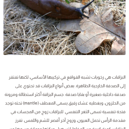
البزاقات هي رخويات تشبه القواقع في تركيبها الأساسي، لكنها تفتقر
إلى الصدفة الخارجية الظاهرة. بعض أنواع البزاقات قد تحتوي على
صدفة داخلية صغيرة أو بقايا صدفة. جسم البزاقة أكثر استطالة ومرونة
من الحلزون، ويغطيه غشاء رقيق يسمى المعطف (mantle) تحته توجد
فتحة تنفسية تسمى الثغر التنفسي. للبزاقات زوج من المجسات في
مقدمة الرأس تحمل العيون، وزوج آخر أقصر للشم واللمس. تفرز
البزاقات كمية كبيرة من المخاط لتسهيل حركتها وحماية جسمها من