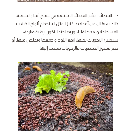
المصائد: انشر المصائد المختلفة في جميع أنحاء الحديقة،
ذلك سيقلل من أعدادها كثيرًا. مثل استخدام ألواح الخشب
المسطحة ورفعها قليلًا وريها جيًدا لتكون رطبة وباردة،
ستختبئ الرخويات تحتها، ارفع اللوح واجمعها وتخلص منها. أو
ضع قشور الحمضيات فالرخويات تنجذب إليها.