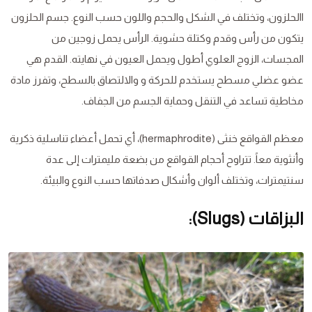
االحلزون، وتختلف في الشكل والحجم واللون حسب النوع. جسم الحلزون
يتكون من رأس وقدم وكتلة حشوية. الرأس يحمل زوجين من
المجسات، الزوج العلوي أطول ويحمل العيون في نهايته. القدم هي
عضو عضلي مسطح يستخدم للحركة و والالتصاق بالسطح، وتفرز مادة
مخاطية تساعد في التنقل وحماية الجسم من الجفاف.
معظم القواقع خنثى (hermaphrodite)، أي تحمل أعضاء تناسلية ذكرية
وأنثوية معاً. تتراوح أحجام القواقع من بضعة مليمترات إلى عدة
سنتيمترات، وتختلف ألوان وأشكال صدفاتها حسب النوع والبيئة.
البزاقات (Slugs):