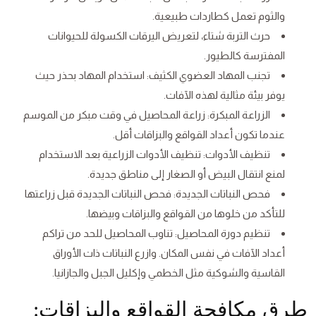
والثوم تعمل كطاردات طبيعية.
حرث التربة شتاء، لتعريض اليرقات الكسولة للحيوانات
المفترسة كالطيور.
تجنب المهاد العضوي الكثيف: استخدام المهاد بحذر حيث
يوفر بيئة مثالية لهذه الآفات.
الزراعة المبكرة: زراعة المحاصيل في وقت مبكر من الموسم
عندما تكون أعداد القواقع والبزاقات أقل.
تنظيف الأدوات: تنظيف الأدوات الزراعية بعد الاستخدام
لمنع انتقال البيض أو الصغار إلى مناطق جديدة.
فحص النباتات الجديدة: فحص النباتات الجديدة قبل زراعتها
للتأكد من خلوها من القواقع والبزاقات وبيضها.
تنظيم دورة المحاصيل: تناوب المحاصيل للحد من تراكم
أعداد الآفات في نفس المكان. وازرع النباتات ذات الأوراق
القاسية والشوكية مثل الخطمي وإكليل الجبل والجازانيا.
طرق مكافحة القواقع والبزاقات: