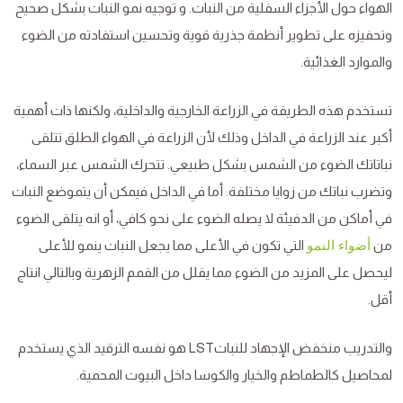
الهواء حول الأجزاء السفلية من النبات. و توجيه نمو النبات بشكل صحيح
وتحفيزه على تطوير أنظمة جذرية قوية وتحسين استفادته من الضوء
والموارد الغذائية.
تستخدم هذه الطريقة في الزراعة الخارجية والداخلية، ولكنها ذات أهمية
أكبر عند الزراعة في الداخل وذلك لأن الزراعة في الهواء الطلق تتلقى
نباتاتك الضوء من الشمس بشكل طبيعي. تتحرك الشمس عبر السماء،
وتضرب نباتك من زوايا مختلفة. أما في الداخل فيمكن أن يتموضع النبات
في أماكن من الدفيئة لا يصله الضوء على نحو كافي، أو انه يتلقى الضوء
من
التي تكون في الأعلى مما يجعل النبات ينمو للأعلى
أضواء النمو
ليحصل على المزيد من الضوء مما يقلل من القمم الزهرية وبالتالي انتاج
أقل.
والتدريب منخفض الإجهاد للنباتLST هو نفسه الترقيد الذي يستخدم
لمحاصيل كالطماطم والخيار والكوسا داخل البيوت المحمية.