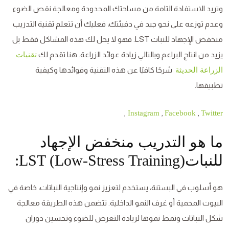
وتريد الاستفادة التامة من مساحتك المحدودة ومعالجة نقص الضوء
وعدم توزعه على نحو جيد في دفيئتك، فعليك أن تتعلم تقنية التدريب
منخفض الإجهاد للنبات LST. فهو لا يحل لك هذه المشاكل فقط بل
يزيد من انتاج البراعم وبالتالي زيادة عوائد الزراعة. هنا تقدم لك
تقنيات
شرحًا كافيًا عن هذه التقنية وفوائدها وكيفية
الزراعة الحديثة
تطبيقها.
,
,
,
Instagram
Facebook
Twitter
ما هو التدريب منخفض الإجهاد
للنباتLST (Low-Stress Training):
هو أسلوب في البستنة، يستخدم لتعزيز نمو وإنتاجية النباتات، خاصة في
البيوت المحمية أو غرف النمو الداخلية. تتضمن هذه الطريقة معالجة
شكل النباتات ونمط نموها لزيادة التعرض للضوء وتحسين دوران