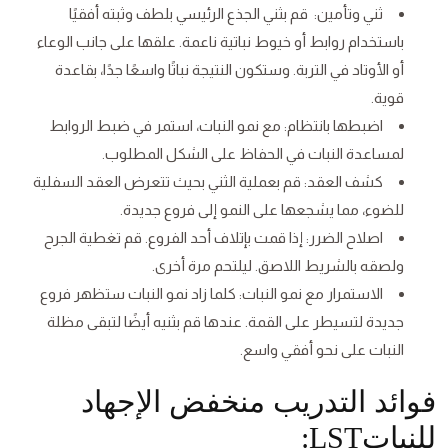
ثني وتأمين: قم بثني الجذع الرئيسي بلطف وثبته أفقيًا
باستخدام روابط أو خيوط نباتية ناعمة. علقها على جانب الوعاء
أو الأوتاد في التربة. وستكون النتيجة نباتًا واسعًا جدًا، بقاعدة
قوية.
اضبطها بانتظام: مع نمو النبات، استمر في ضبط الروابط
لمساعدة النبات في الحفاظ على الشكل المطلوب.
كشف العقد: قم بعملية الثني بحيث تتعرض العقد السفلية
للضوء، مما يشجعها على النمو إلى فروع جديدة.
اصلاح الضرر: إذا قمت بإتلاف أحد الفروع. قم تغطية الجرح
ولصقه بالشريط اللاصق. ليلتحم مرة أخرى.
الاستمرار مع نمو النبات: كلما زاد نمو النبات ستظهر فروع
جديدة لتسيطر على القمة. عندها قم بثنيه أيضًا لتبقى مظلة
النبات على نحو أفقي واسع.
فوائد التدريب منخفض الإجهاد
للنباتLST: