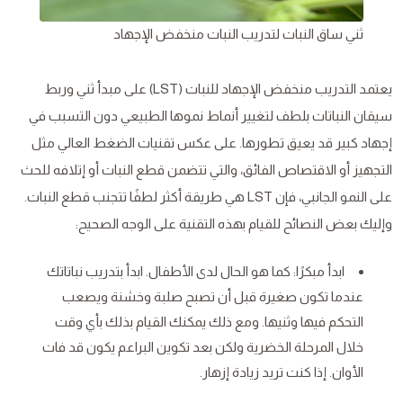
ثني ساق النبات لتدريب النبات منخفض الإجهاد
يعتمد التدريب منخفض الإجهاد للنبات (LST) على مبدأ ثني وربط
سيقان النباتات بلطف لتغيير أنماط نموها الطبيعي دون التسبب في
إجهاد كبير قد يعيق تطورها. على عكس تقنيات الضغط العالي مثل
التجهيز أو الاقتصاص الفائق، والتي تتضمن قطع النبات أو إتلافه للحث
على النمو الجانبي، فإن LST هي طريقة أكثر لطفًا تتجنب قطع النبات.
وإليك بعض النصائح للقيام بهذه التقنية على الوجه الصحيح:
ابدأ مبكرًا: كما هو الحال لدى الأطفال. ابدأ بتدريب نباتاتك
عندما تكون صغيرة قبل أن تصبح صلبة وخشنة ويصعب
التحكم فيها وثنيها. ومع ذلك يمكنك القيام بذلك بأي وقت
خلال المرحلة الخضرية ولكن بعد تكوين البراعم يكون قد فات
الأوان. إذا كنت تريد زيادة إزهار.