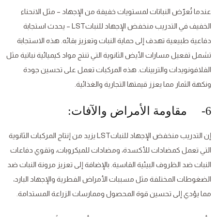
عندما تُعرّض النباتات لمستويات خفيفة من الإجهاد – مثل الانحناء
الخفيف في التدريب منخفض الإجهاد للنباتLST – يحدث استجابة
دفاعية طبيعية تهدف إلى حماية النبات وتعزيز بقائه. هذه الاستجابة
تشمل تفعيل مسارات الأيض الثانوية التي تنتج مواد كيميائية نباتية مثل
الفلافونويدات والتربينات. هذه المركبات تعمل على تحسين جودة
ونكهة الثمار مما يعزز قيمتها التجارية والغذائية.
6- مقاومة الأمراض والآفات:
إن التدريب منخفض الإجهاد للنباتLST يزيد من إنتاج المركبات الثانوية
التي تعمل كمضادات للأكسدة، ومضادات للميكروبات، وتقوي دفاعات
النبات ضد الظروف البيئية القاسية. بالإضافة إلى تعزيز مرونة النبات ضد
الضغوطات المختلفة مثل مسببات الأمراض الفطرية والإجهاد البارد،
مما يؤدي إلى تحسين قوة المحصول وممارسات الزراعة المستدامة.