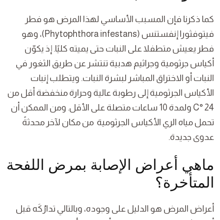
كما ذكرنا فإن المسبب الأساسي لهذا المرض هو فطر
فيتوفثورا إنفستنس (Phytophthora infestans)، وهو
فطر يعيش متطفلا على النبات حتى يميته كليًا. إذ يكوّن
أكياس جرثومية وجراثيم هدبية تنتشر عن طريق الثغور في
النبات أو الاختراق المباشر لبشرة النبات. ويتطلب إنبات
الأكياس الجرثومية إلى رطوبة عالية وحرارة منخفضة أقل من
24 °C ولمدة 10 ساعات متصلة على الأقل. ومن الممكن أن
تحمل مياه الري الأكياس الجرثومية من مكان لآخر محدثةً
عدوى جديدة.
ماهي أعراض الإصابة بمرض اللفحة
المتأخرة؟
أعراض المرض هو الدليل على وجوده، وبالتالي تدارُكَه قبل