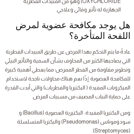
OXYCHLORIDE) وهو من المبيدات الفطرية
الجهازية له تأثير وقائي وعلاجي.
هل يوجد مكافحة عضوية لمرض
اللفحة المتأخرة؟
عادةً ما يتم التحكم بهذا المرض عن طريق المبيدات الفطرية
التي يصاحبها الكثير من المخاوف بشأن السمية والتأثير البيئي
وتطوير مقاومة من الفطر الممرض؛ مما يعطي أهمية كبيرة
للمكافحة العضوية. إذًا نعم هناك محاولات ناجحة لاستخدام
الميكروبات المفيدة ( البكتيريا والفطريات) والتي أبدت القدرة
على حماية النبات المضيف من مسببات المرض.
ومن البكتيريا المفيدة: البكتيرية العصوية (Bacillus) و
سودوموناس (Pseudomonas) والبكتريا المتسلسلة
(Streptomyces).