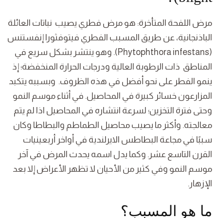
مرض اللفحة المتأخرة: هو مرض فطري يصيب نباتات العائلة
الباذنجانية، عن طريق المسبب الفطري فيتوفثورا إنفستنس
(Phytophthora infestans). وهو ينتشر بشكل سريع في
المناطق ذات الرطوبة العالية ودرجات الحرارة المنخفضة؛ إذ
ينمو الفطر على نحو أفضل في هذه الظروف. وبسببه يتكبد
المزارعون خسائر كبيرة في المحاصيل. في أثناء موسم النمو
وحتى فترة التخزين؛ لسرعة انتشاره في المحاصيل اذا لم يتم
معالجته. وأكثر ما يصيب محاصيل الطماطم والبطاطا وكان
سببًا في مجاعة البطاطس الايرلندية في أواخر أربعينيات
القرن التاسع عشر. وكما يدل اسمه يحدث المرض في آخر
موسم النمو وفي كثير من الأحيان لا تظهر الأعراض إلا بعد
الإزهار.
ما هو المسبب؟