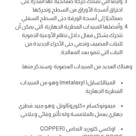
وأيضًا التي تمتلك حركة صفائحية: لها القدرة على
اختراق أنسجة الأوراق من السطح وتحركها
صفائحيًا إلى أنسجة الورقة حتى السطح السفلي.
وأفضلها المبيدات الفطرية الجهازية: التي يمكن أن
تتحرك بشكل فعال داخل نظام الأوعية الدموية
للنبات المضيف وتحمي حتى الأجزاء الجديدة من
النبات التي تنمو بعد المعالجة.
وهناك العديد من المبيدات العضوية وسنذكر منها:
الميتالكسايل( metalaxyl) وهو من المبيدات
الفطرية الجهازية.
ميفونوكسام +كلوروثالونل وهو مبيد فطري
جهازي يعمل بالملامسة وله تأثير وقائي وعلاجي.
اوكسي كلوريد النحاس (COPPER