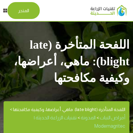
المتجر
اللفحة المتأخرة (late
blight): ماهي، أعراضها،
وكيفية مكافحتها
اللفحة المتأخرة (late blight): ماهي، أعراضها، وكيفية مكافحتها
>
أمراض النبات
المدونة
تقنيات الزراعة الحديثة |
>
>
Modernagritec