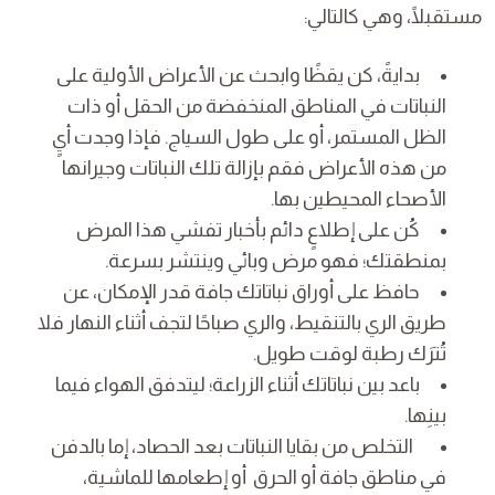
مستقبلًا، وهي كالتالي:
بدايةً، كن يقظًا وابحث عن الأعراض الأولية على
النباتات في المناطق المنخفضة من الحقل أو ذات
الظل المستمر، أو على طول السياج. فإذا وجدت أيٍ
من هذه الأعراض فقم بإزالة تلك النباتات وجيرانها
الأصحاء المحيطين بها.
كُن على إطلاعٍ دائم بأخبار تفشي هذا المرض
بمنطقتك؛ فهو مرض وبائي وينتشر بسرعة.
حافظ على أوراق نباتاتك جافة قدر الإمكان، عن
طريق الري بالتنقيط، والري صباحًا لتجف أثناء النهار فلا
تُترَك رطبة لوقت طويل.
باعد بين نباتاتك أثناء الزراعة؛ ليتدفق الهواء فيما
بينِها.
التخلص من بقايا النباتات بعد الحصاد، إما بالدفن
في مناطق جافة أو الحرق أو إطعامها للماشية،