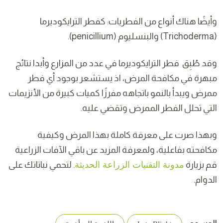
وأيضًا هناك أنواع من الفطريات: كفطر الترايكوديرما
(Trichoderma) والبنسليوم (penicillium).
وقد طُبِق فطر الترايكوديرما في عدد من المزارع وأبدا نتائج
مبهرة في مكافحة المرض، اذ يستشعر بوجود أي فطر
ممرض ويبدأ بالنمو باتجاهه مفرزًا كميات كبيرة من الأنزيمات
التي تحلل الفطر الممرض وتقضي عليه.
وبهذا صرت على معرفة كاملة بهذا المرض وكيفية
مكافحته بفاعلية، ولمعرفة المزيد عن باقي الآفات الزراعية
قم بزيارة
مدونة التقنيات الزراعة الحديثة
. لتحمي نباتاتك على
الدوام.