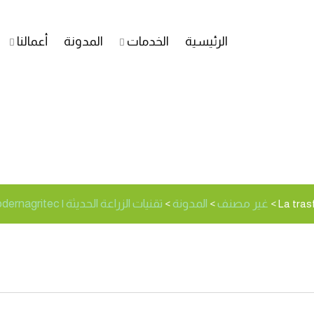
الرئيسية
الخدمات
المدونة
أعمالنا
e digitale nel settore 
غير مصنف
المدونة
تقنيات الزراعة الحديثة | Modernagritec
>
>
>
La tras