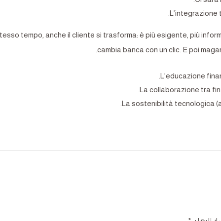
L’integrazione t
stesso tempo, anche il cliente si trasforma: è più esigente, più inf
cambia banca con un clic. E poi magari
L’educazione finan
La collaborazione tra fin
La sostenibilità tecnologica (
ر إليها بـ
*