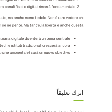
ra canali fisici e digitali rimarrà fondamentale.
ormato, ma anche meno fedele. Non è raro vedere chi
 se ne pente. Ma tant’è, la libertà è anche questa.
ziaria digitale diventerà un tema centrale.
tech e istituti tradizionali crescerà ancora.
anche ambientale) sarà un nuovo obiettivo.
اترك تعليقاً
لن يتم نشر عنوان بريدك الإلكتروني.
الحقول الإلزامية مشا