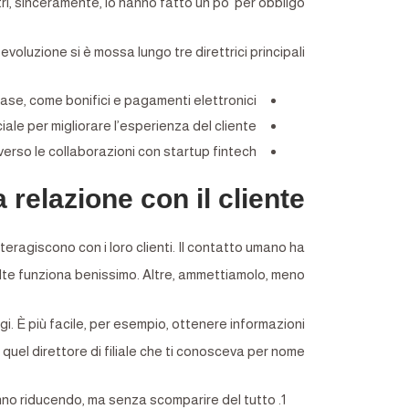
i, sinceramente, lo hanno fatto un po’ per obbligo.
oluzione si è mossa lungo tre direttrici principali:
base, come bonifici e pagamenti elettronici.
iciale per migliorare l’esperienza del cliente.
erso le collaborazioni con startup fintech.
relazione con il cliente
nteragiscono con i loro clienti. Il contatto umano ha
volte funziona benissimo. Altre, ammettiamolo, meno.
i. È più facile, per esempio, ottenere informazioni
uel direttore di filiale che ti conosceva per nome.
stanno riducendo, ma senza scomparire del tutto.