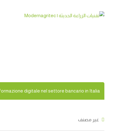
Ski
t
conten
bancario in Italia
formazione digitale nel settore bancario in Italia
غير مصنف