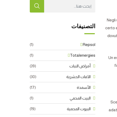
Negli 
التصنيفات
certo 
dovut
(1)
Repsol
(1)
Totalenergies
Un e
f
أمراض النبات
(39)
الآفات الحشرية
(30)
الأسمدة
(17)
البيت المحمي
(1)
Sce
البيوت المحمية
(19)
adat