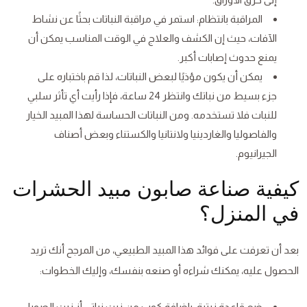
المراقبة بانتظام: استمر في مراقبة النباتات بحثًا عن نشاط
الآفات، حيث إن الكشف والعلاج في الوقت المناسب يمكن أن
يمنع حدوث إصابات أكبر.
يمكن أن يكون مؤذيًا لبعض النباتات، لذا قم باختباره على
جزء بسيط من نباتك وانتظر 24 ساعة، فإذا رأيت أي تأثر سلبي
للنبات فلا تستخدمه. ومن النباتات الحساسة لهذا المبيد الخيار
والفاصوليا والغاردينيا ولانتانيا والكستناء وبعض أصناف
الجيرانيوم.
كيفية صناعة صابون مبيد الحشرات
في المنزل؟
بعد أن تعرفت على فوائد هذا المبيد الطبيعي، من المرجح أنك تريد
الحصول عليه، يمكنك شراءه أو صنعه بنفسك، وإليك الخطوات:
ضع قاعدة زيتية، بإضافة كوب من زيت نباتي أز زيت الصويا