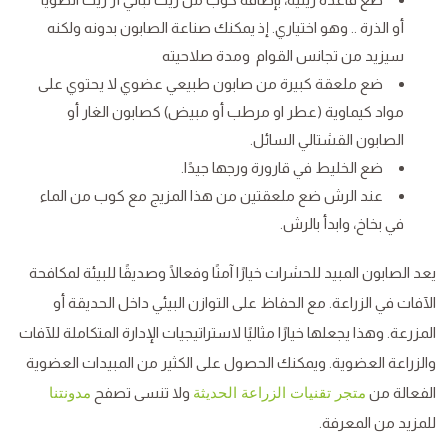
أو الذرة .. وهو اختياري. إذ يمكنك صناعة الصابون بدونه ولكنه
سيزيد من تجانس القوام ومدة صلاحيته
ضع ملعقة كبيرة من صابون طبيعي عضوي لا يحتوي على
مواد كيماوية (عطر او مرطب أو مبيض) كصابون الغار أو
الصابون القشتالي السائل.
ضع الخليط في قارورة ورجها جيدًا.
عند الرش ضع ملعقتين من هذا المزيج مع كوب من الماء
في بخاخ، وابدأ بالرش.
يعد الصابون المبيد للحشرات خيارًا آمنًا وفعالًا وصديقًا للبيئة لمكافحة
الآفات في الزراعة. مع الحفاظ على التوازن البيئي داخل الحديقة أو
المزرعة. وهذا يجعلها خيارًا مثاليًا لاستراتيجيات الإدارة المتكاملة للآفات
والزراعة العضوية. ويمكنك الحصول على الكثير من المبيدات العضوية
الفعالة من
ولا تنسى تصفح
متجر تقنيات الزراعة الحديثة
مدونتنا
للمزيد من المعرفة.