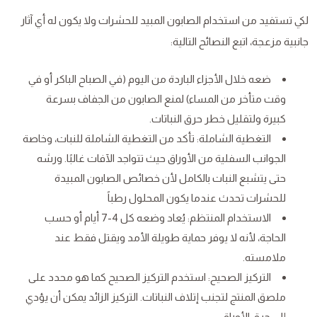
لكي تستفيد من استخدام الصابون المبيد للحشرات ولا يكون له أي آثار
جانبية مزعجة، اتبع النصائح التالية:
ضعه خلال الأجزاء الباردة من اليوم (في الصباح الباكر أو في
وقت متأخر من المساء) لمنع الصابون من الجفاف بسرعة
كبيرة ولتقليل خطر حرق النباتات.
التغطية الشاملة: تأكد من التغطية الشاملة للنبات، وخاصة
الجوانب السفلية من الأوراق حيث تتواجد الآفات غالبًا. ورشه
حتى يتشبع النبات بالكامل لأن خصائص الصابون المبيدة
للحشرات تحدث عندما يكون المحلول رطباً
الاستخدام المنتظم: يُعاد وضعه كل 4-7 أيام أو حسب
الحاجة، لأنه لا يوفر حماية طويلة الأمد ويقتل فقط عند
ملامسته.
التركيز الصحيح: استخدم التركيز الصحيح كما هو محدد على
ملصق المنتج لتجنب إتلاف النباتات. التركيز الزائد يمكن أن يؤدي
إلى حرق الأوراق.