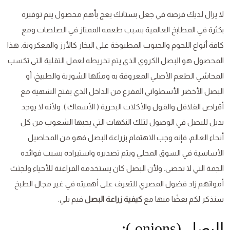
لا يزال لديك فرصة في جعل بستانك يعج بأهم محصول يتم توفيره
بكثرة في المطابخ العالمية بسبب طعمه الممتاز في الصلصات ومع
كافة أنواع اللحوم والحبوب المطبوخة على البخار كالأرز والمعكرونة. هذا
المحصول هو البصل الكروي الذي يتم تخريطه لعمل التقلية التي تكسب
المحاشي الطعم الأصلي المعروفة به ومثلها الشوربة والطبيخ، أو
البصل الأخضر الأسطواني المفرغ من الداخل الذي يفتح الشهية مع
أقراص الفلافل والفول والأكلات البحرية ( الأسماك ). ولأنه لا يوجد
بديل للبصل في الوصول لتلك النكهات التي يحبها الشعوب من كل
أنحاء العالم، فإنه وجب الاهتمام بزراعة البصل فهو من المحاصيل
الأساسية في السوق المحلي ويتم تصديره واستيراده بسبب فوائده
الجمة التي لا تحصى. ولأن البصل كان يستخدمه الفراعنة للأحياء ولجثث
أمواتهم زاد فضول المصري للتعرف على أهميته في غير مجال الطبخ
سنذكر لكم بعضًا منها مع
كيفية زراعة البصل
فيم يلي.
البصل (onions ):