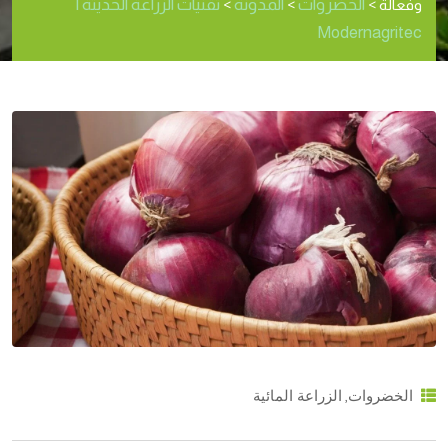
الخضروات
المدونة
تقنيات الزراعة الحديثة |
وفعالة
>
>
>
Modernagritec
,
الخضروات
الزراعة المائية