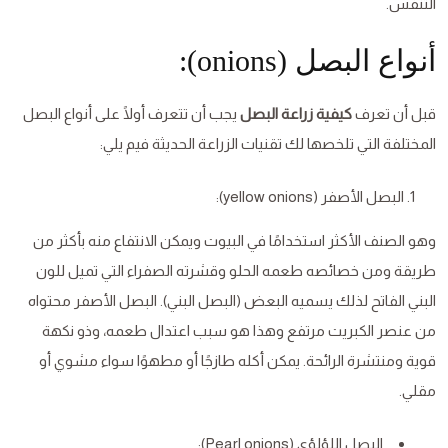
التنفس.
أنواع البصل (onions):
قبل أن تعرف
كيفية زراعة البصل
يجب أن تتعرف أولًا على أنواع البصل
المختلفة التي تلخصها لك تقنيات الزراعة الحديثة فيم يلي:
البصل الأصفر (yellow onions):
وهو الصنف الأكثر استخدامًا في البيوت ويمكن الانتفاع منه بأكثر من
طريقة ومن خصائصه طعمه الحلو وقشرته الصفراء التي تميل للون
البني الفاتح لذلك يسميه البعض (البصل البني). البصل الأصفر محتواه
من عنصر الكبريت مرتفع وهذا هو سبب اعتدال طعمه، وذو نكهة
قوية ومنتشرة الرائحة. يمكن أكله طازجًا أو مطهوًا سواء مشوي أو
مقلي.
البصل اللؤلؤي (Pearl onions):