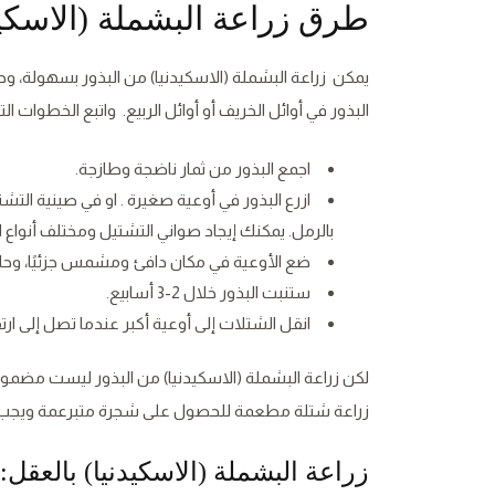
طرق زراعة البشملة (الاسكيد
يمكن زراعة البشملة (الاسكيدنيا) من البذور بسهولة، وح
البذور في أوائل الخريف أو أوائل الربيع. واتبع الخطوات الت
اجمع البذور من ثمار ناضجة وطازجة.
ازرع البذور في أوعية صغيرة . او في صينية الت
بالرمل. يمكنك إيجاد صواني التشتيل ومختلف أنواع 
ضع الأوعية في مكان دافئ ومشمس جزئيًا، وحاف
ستنبت البذور خلال 2-3 أسابيع.
انقل الشتلات إلى أوعية أكبر عندما تصل إلى ارتفاع 10-15 سم. واختر موقعًا مش
لكن زراعة البشملة (الاسكيدنيا) من البذور ليست مضمو
زراعة شتلة مطعمة للحصول على شجرة متبرعمة ويجب أن 
زراعة البشملة (الاسكيدنيا) بالعقل: