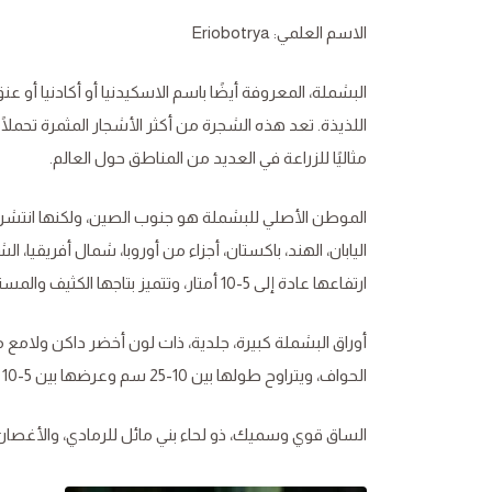
الاسم العلمي: Eriobotrya
البشملة، المعروفة أيضًا باسم الاسكيدنيا أو أكادنيا أو ع
اللذيذة. تعد هذه الشجرة من أكثر الأشجار المثمرة تحملًا
مثاليًا للزراعة في العديد من المناطق حول العالم.
الموطن الأصلي للبشملة هو جنوب الصين، ولكنها انتشرت 
اليابان، الهند، باكستان، أجزاء من أوروبا، شمال أفريقيا
ارتفاعها عادة إلى 5-10 أمتار، وتتميز بتاجها الكثيف والمستدير.
أوراق البشملة كبيرة، جلدية، ذات لون أخضر داكن ولامع 
الحواف، ويتراوح طولها بين 10-25 سم وعرضها بين 5-10 سم. مما يجعلها شجرة جميلة في كل الأوقات.
الساق قوي وسميك، ذو لحاء بني مائل للرمادي، والأغصا