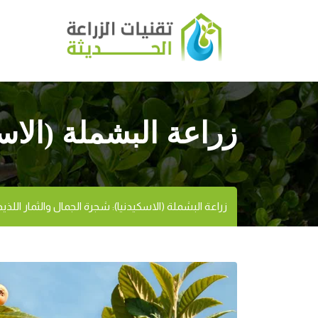
زراعة البشملة (الاس
زراعة البشملة (الاسكيدنيا): شجرة الجمال والثمار اللذيذ