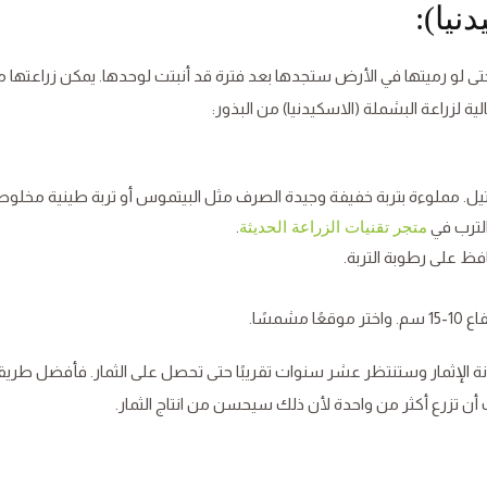
نيا):
تى لو رميتها في الأرض ستجدها بعد فترة قد أنبتت لوحدها. يمكن زراعتها 
الية لزراعة البشملة (الاسكيدنيا) من البذور:
شتيل. مملوءة بتربة خفيفة وجيدة الصرف مثل البيتموس أو تربة طينية مخلوط
الترب في
.
متجر تقنيات الزراعة الحديثة
ظ على رطوبة التربة.
مسًا.
نة الإثمار وستنتظر عشر سنوات تقريبًا حتى تحصل على الثمار. فأفضل طري
تزرع أكثر من واحدة لأن ذلك سيحسن من انتاج الثمار.