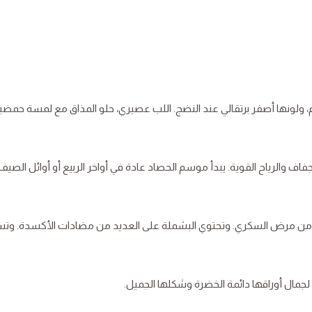
 كروية أو بيضاوية الشكل، يتراوح طولها بين 3-5 سم، ولونها أصفر برتقالي عند النضج. اللب عصيري، حلو المذاق مع لمسة حمض
 والرياح القوية. يبدأ موسم الحصاد عادة في أواخر الربيع أو أوائل الصيف،
ي من مرض السكري. وتحتوي البشملة على العديد من مضادات الأكسدة. وت
 لجمال أوراقها دائمة الخضرة وشكلها الجميل.