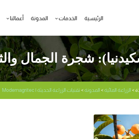
الرئيسية
الخدمات
المدونة
أعمالنا
كيدنيا): شجرة الجمال والثم
الزراعة المائية
المدونة
تقنيات الزراعة الحديثة | Modernagritec
ة
>
>
>