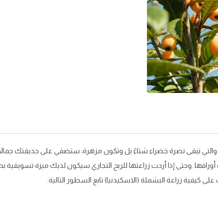
 والتي تبقى نضرة خضراء شتاءً بل وتكون مزهرة، ستضفي على حديقتك جمالًا خ
راقها. وحتى إذا أردت زراعتها للربح التجاري سيكون لديك ميزة تسويقية ب
ى كيفية زراعة البشملة (الاسكيدنيا) تابع السطور التالية.