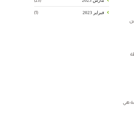
(23)
مارس 2023
(1)
فبراير 2023
من
ة
قة هي