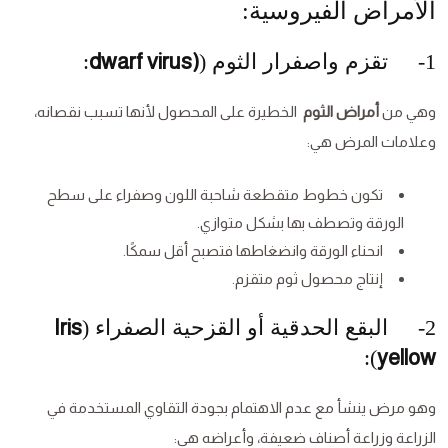
الأمراض الفيروسية:
1- تقزم واصفرار الثوم (
(dwarf virus
:
وهي من
أمراض الثوم
الخطيرة على المحصول لأنها تسبب نقصانه،
وعلامات المرض هي:
تكون خطوط متقطعة شاحبة اللون وصفراء على سطح
الورقة وتصطف بها بشكل متوازي.
انحناء الورقة وانضغاطها فتصبح أقل سمكًا.
إنتاج محصول ثوم متقزم.
2- البقع الحدقية أو القزحية الصفراء (
Iris
):
yellow
وهو مرض ينشأ مع عدم الاهتمام بجودة التقاوي المستخدمة في
الزراعة وزراعة أصناف ضعيفة، وأعراضه هي: