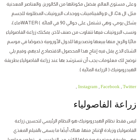
وعلى مستوى العالم، بفضل مكوناتها من الكالوريز، والعناصر المعدنية
مثل: ال Ca، ال p والفيتامينات ووحدات البروتينات المطلوبة للجسم
بشكل يومي، وهي تشتمل على حوالي 90 في المائة ) WATERماء )،
ونسب البروتينات فيها تتفاوت من صنف لآخر، يمكنك زراعة الفاصولياء
مائيًا والربح منها ببيعها وتصديرها للدول الأوروبية خصوصًا في موسم
الشتاء الذي يقل فيه إنتاج هذا المحصول الاقتصادي لديهم، وفيم يلي
نوضح لك معلومات يجب أن تسترشد بها عند زراعة الفاصولياء بطريقة
الهيدروبونيك ( الزراعة المائية ).
,
,
,
Instagram
Facebook
Twitter
زراعة الفاصولياء
ليس فقط نظام الهيدروبونيك هو النظام الرئيسي لتحسين زراعة
الفاصولياء وزيادة الإنتاج منها، هناك أيضًا ما يسمى بالفيلم المغذي
وهي طريقة معتمدة ويفضلها الكثير من الزراعيين في تطوير محاصيل