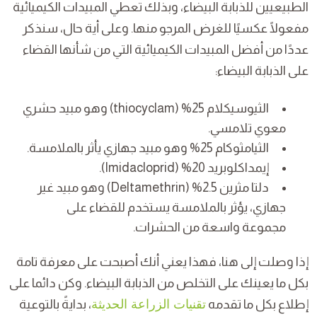
الطبيعيين للذبابة البيضاء، وبذلك تعطي المبيدات الكيميائية
مفعولًا عكسيًا للغرض المرجو منها. وعلى أية حال، سنذكر
عددًا من أفضل المبيدات الكيميائية التي من شأنها القضاء
على الذبابة البيضاء:
الثيوسيكلام 25% (thiocyclam) وهو مبيد حشري
معوي تلامسي.
الثيامثوكام 25% وهو مبيد جهازي يأثر بالملامسة.
إيمداكلوبريد 20% (Imidacloprid).
دلتا مثرين 2.5% (Deltamethrin) وهو مبيد غير
جهازي، يؤثر بالملامسة يستخدم للقضاء على
مجموعة واسعة من الحشرات.
إذا وصلت إلى هنا، فهذا يعني أنك أصبحت على معرفة تامة
بكل ما يعينك على التخلص من الذبابة البيضاء. وكن دائما على
إطلاع بكل ما تقدمه
تقنيات الزراعة الحديثة
، بدايةً بالتوعية