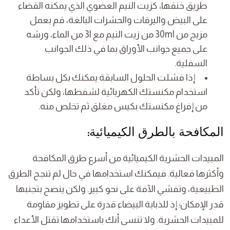
طريق خنقها، كزيت النيم العضوي الذي يمكنه القضاء
على البيض واليرقات والحشرات البالغة، قم بعمل
مزيج من 30ml من زيت النيم مع 3l من الماء، ورشه
على جميع جوانب الأوراق بما في ذلك الجوانب
السفلية.
إذا فشلت الحلول السابقة يمكنك بكل بساطة
استخدام مكنستك الكهربائية لشفطها، ولكن تأكد
من إفراغ مكنستك بكيس مغلق ثم تخلص منه.
:
المكافحة بالطرق الكيميائية
المبيدات الحشرية الكيميائية من أسرع طرق المكافحة
وأكثرها فعالية. فيمكنك استخدامها في حال لم تنجح الطرق
الطبيعية، وتفشي الآفة على نحو كبير. ولكن ينصح بتجنبها
قدر الإمكان؛ إذ للذبابة البيضاء قدرة على تطوير مقاومة
للمبيدات الحشرية. ولا تنسى أنك باستخدامها تقتل الأعداء