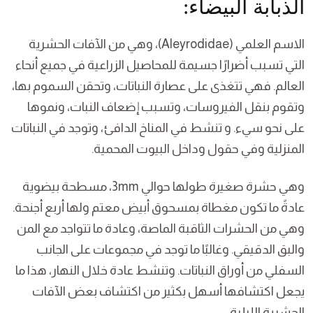
الذبابة البيضاء:
الاسم العلمي (Aleyrodidae)، وهي من الآفات الحشرية
التي تسبب أضرارًا جسيمة للمحاصيل الزراعية في جميع أنحاء
العالم. فهي تتغذى على عصارة النباتات، وتحقن السموم بها،
وتقوم بنقل الفيروسات، وتسبب إضعاف النبات، ونموها
على نحو سيء. و تنشط في المناخ الدافئ، وتوجد في النباتات
المنزلية وفي حقول وداخل البيوت المحمية.
وهي حشرة صغيرة طولها حوالي 3mm، مسطحة بيضوية
عادةً ما تكون مغطاة بمسحوق أبيض معتم ولها أربع أجنحة.
وهي من الحشرات الثاقبة الماصة، وعادة ما تتواجد مع المن
والبق الدقيقي. وغالبًا ما توجد في مجموعات على الجانب
السفلي من أوراق النباتات. وتنشط عادة خلال النهار، هذا ما
يجعل اكتشافها أسهل بكثير من اكتشاف بعض الآفات
الحشرية الليلية.