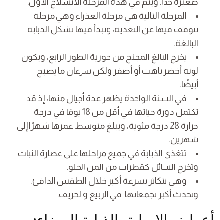
صغيرة جدًا. ويتم في هذه المرحلة الانسلاخ الأول.
المرحلة التالية هي مرحلة العذراء وهي مرحلة
تتوقف فيها عن التغذية، وتبدأ فيها تشكل الذبابة
البالغة.
يخرج البالغ المجنح من حورية الطور الرابع، ويكون
لونه أخضر باهت أو أصفر ولكن سرعان ما يصبح
أبيضًا.
في السنة الواحدة يظهر عدة أجيال منها، إذ قد
تكتمل دورة حياتها في أقل من 18 يومًا في درجة
حرارة 28 درجة مئوية، ويبلغ متوسط عمرها شهرًا إلى
شهرين.
تتغذى الذبابة في جميع مراحلها على عصارة النبات
وتخرج السائل كقطرات من المن الحلو.
وهي تتكاثر بسرعة أكبر خلال الطقس الدافئ.
وتحدث أكبر تجمعاتها في الربيع والخريف.
أعراض الإصابة بالذبابة البيضاء: