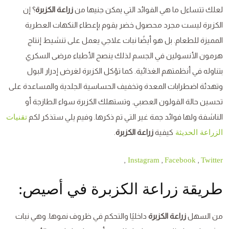
لعلك تتساءل ما هي الفوائد التي يمكن جنيها من
زراعة الكزبرة
؟ إن
الكزبرة ليست مجرد محصول خضر يقوم بإعطاء النكهات العطرية
المميزة للطعام. بل هو أيضًا نبات علاجي يعمل على تنشيط إنتاج
هرمون الأنسولين في الجسم لذلك ينصح الأطباء مرضى السكري
بتناوله في أنظمتهم الغذائية. كما تؤكل الكزبرة لغرض إدرار البول
وتهدئة اضطرابات المعدة وتخفيف الحساسية الجلدية والمساعدة على
تحسين حالة القولون العصبي. وتستهلك الكزبرة سواء الطازجة أو
الناشفة ولها فوائد جمة غير التي تم ذكرها. وفيم يلي ستذكر لكم
تقنيات
كيفية
زراعة الكزبرة
.
الزراعة الحديثة
,
,
,
Instagram
Facebook
Twitter
طريقة زراعة الكزبرة في أصيص:
من السهل
زراعة الكزبرة
داخليًا والتحكم في ظروف نموها. وهي نبات