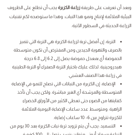
وبعد أن تعرفت على طريقة
زراعة الكزبرة
يجب أن تطلع على الظروف
البيئية الملائمة لإنتاج ونمو هذا النبات. وهذا ما ستوضحه لكم تقنيات
الزراعة الحديثة في السطور الآتية:
التربة: إن أفضل تربة لزراعة الكزبرة هي التربة التي تتميز
بالصرف والتهوية الجيدين ومن المفترض أن تكون متوسطة
الحموضة أي بمعدل حموضة يصل إلى 6.2 إلى 6.8 درجة
هيدروجينية. لذلك عليك باختيار التربة الصفراء أو التربة الطينية
في زراعة هذا الصنف العشبي.
الإضاءة: إن الكزبرة من النباتات التي تصلح للنمو في الإضاءة
المتوسطة والمرشحة أي الغير مباشرة. ولكن يجب أن تأخذ
كفايتها من الضوء حتى تعطي الكثير من الأوراق الخضراء
الزاهية. ومتوسط عدد ساعات الإضاءة اليومية الملائمة
للكزبرة تتراوح بين 6- 10 ساعات إضاءة.
التسميد: يجب أن يتم تزويد تربة نبات الكزبرة بعد 30 يوم من
الزراعة بسماد أزوتي متوازن بنسب تصل إلى 100 كغم في