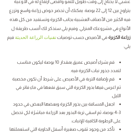
عشبي لا يحتاج إلى وقت طويل للنمو وأقصى ارتفاع له في الأوعية
يتراوح بين 12 إلى 22 بوصة. يمكنك أن تحضر حوض زراعة واسع وتزرع
فيه الكثير من الأصناف العشبية بجانب الكزبرة وتستفيد من كل هذه
الأنواع في مشروعك المنزلي. وفيم يلي سنذكر لك أنسب طريقة ل
زراعة الكزبرة
في الأصيص حسب توصيات
فيم
تقنيات الزراعة الحديثة
يلي:
قم بشراء أصيص عميق بمقدار 10 بوصة ليكون مناسب
لتمدد جذور نبات الكزبرة فيه.
قم بإضافة التربة في الأصيص على شرط أن تكون مخصبة
ثم اغرس فيها بذور الكزبرة التي سبق نقعها في ماء فاتر في
الليل.
اجعل المسافة بين بذور الكزبرة وبعضها البعض في حدود
3-4 بوصة، ثم اسقي تربة البذور بعد الزراعة مباشرًة لكي تحصل
على الرطوبة الكافية للإنبات.
تأكد من وجود ثقوب صغيرة أسفل الحاوية التي استعملتها