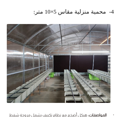
4- محمية منزلية مقاس 5×10 متر:
· المواصفات:
هيكل أضخم مع نظام تكييف يشمل مروحة شفط