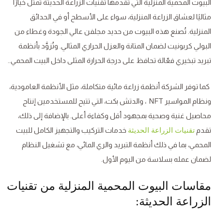
البيوت المحمية المنزلية التي تقدمها تقنيات الزراعة الحديثة تمثل خيارًا
مثاليًا لعشاق الزراعة المنزلية، سواء على الأسطح أو في الحدائق
المنزلية. تُصنع هذه البيوت من حديد مجلفن عالي الجودة وغطاء من
البولي كربونيت لضمان المتانة والعزل الحراري المثالي. وتُزوَّد بأنظمة
تبريد تبخيري فعّالة تحافظ على درجة الحرارة المثلى داخل البيت المحمي..
كما توفر الشركة أنظمة زراعة مائية متكاملة، مثل الأنظمة العامودية،
ونظام المواسير NFT ، والدتش بكت، التي تتيح للمستخدمين إنتاج
محاصيل غنية وصحية بمجهود أقل وكفاءة أعلى. بالإضافة إلى ذلك،
تقدم
خدمات التركيب والتجهيز الكامل للبيت
تقنيات الزراعة الحديثة
المحمي، بما في ذلك أنظمة التبريد والري المائي، مع تشغيل النظام
لضمان عمله بسلاسة من اليوم الأول.
مقاسات البيوت المحمية المنزلية من تقنيات
الزراعة الحديثة: