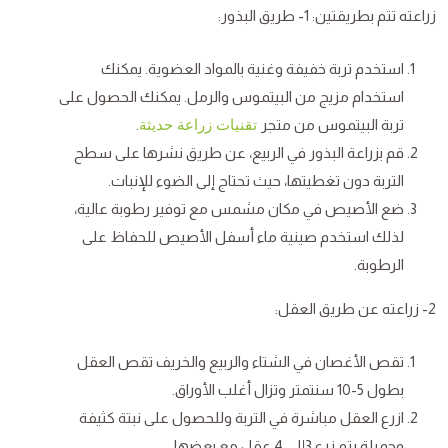
زراعته تتم بطريقتين: 1- طريق البذور:
استخدم تربة خفيفة وغنية بالمواد العضوية. يمكنك
استخدام مزيج من البيتموس والرمل. يمكنك الحصول على
تربة البيتموس من متجر
.
تقنيات زراعة حديثة
قم بزراعة البذور في الربيع، عن طريق نشرها على سطح
التربة دون تغطيتها، حيث تحتاج إلى الضوء للإنبات.
ضع الأصيص في مكان مشمس مع توفير رطوبة عالية،
لذلك استخدم صينية ماء أسفل الأصيص للحفاظ على
الرطوبة.
2- زراعته عن طريق العقل:
تقص الأغصان في الشتاء والربيع والخريف تقص العقل
بطول 5-10 سنتمتر وتزال أغلب الأوراق.
ازرع العقل مباشرة في التربة وللحصول على نبتة كثيفة
وجميلة يتم زرع 3إلى 4 عقل مع بعضها.