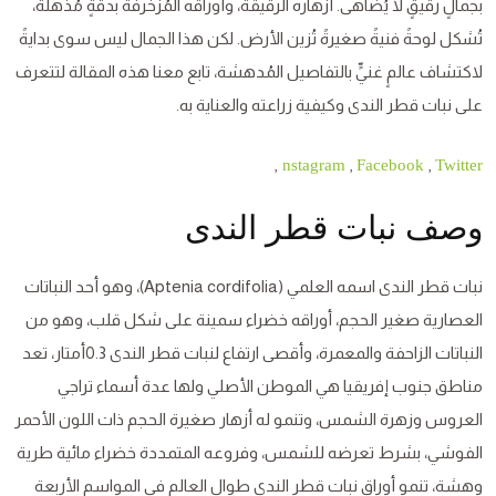
بجمالٍ رقيقٍ لا يُضاهى. أزهاره الرقيقة، وأوراقه المُزخرفة بدقةٍ مُذهلة،
تُشكل لوحةً فنيةً صغيرةً تُزين الأرض. لكن هذا الجمال ليس سوى بدايةً
لاكتشاف عالمٍ غنيٍّ بالتفاصيل المُدهشة، تابع معنا هذه المقالة لتتعرف
على نبات قطر الندى وكيفية زراعته والعناية به.
,
,
,
nstagram
Facebook
Twitter
وصف نبات قطر الندى
نبات قطر الندى اسمه العلمي (Aptenia cordifolia)، وهو أحد النباتات
العصارية صغير الحجم، أوراقه خضراء سمينة على شكل قلب، وهو من
النباتات الزاحفة والمعمرة، وأقصى ارتفاع لنبات قطر الندى 0.3أمتار، تعد
مناطق جنوب إفريقيا هي الموطن الأصلي ولها عدة أسماء تراجي
العروس وزهرة الشمس، وتنمو له أزهار صغيرة الحجم ذات اللون الأحمر
الفوشي، بشرط تعرضه للشمس، وفروعه المتمددة خضراء مائية طرية
وهشة، تنمو أوراق نبات قطر الندى طوال العالم في المواسم الأربعة