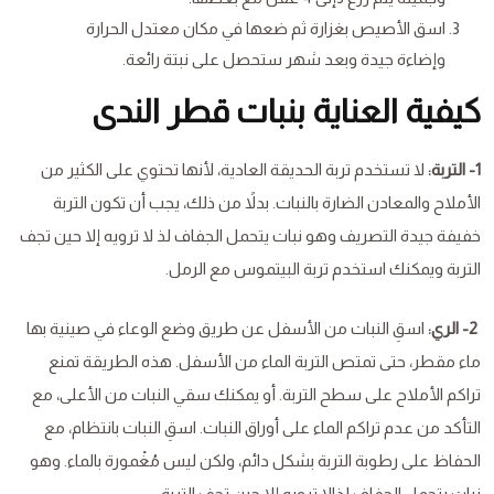
اسق الأصيص بغزارة ثم ضعها في مكان معتدل الحرارة
وإضاءة جيدة وبعد شهر ستحصل على نبتة رائعة.
كيفية العناية بنبات قطر الندى
1- التربة:
لا تستخدم تربة الحديقة العادية، لأنها تحتوي على الكثير من
الأملاح والمعادن الضارة بالنبات. بدلاً من ذلك، يجب أن تكون التربة
خفيفة جيدة التصريف وهو نبات يتحمل الجفاف لذ لا ترويه إلا حين تجف
التربة ويمكنك استخدم تربة البيتموس مع الرمل.
2- الري:
اسقِ النبات من الأسفل عن طريق وضع الوعاء في صينية بها
ماء مقطر، حتى تمتص التربة الماء من الأسفل. هذه الطريقة تمنع
تراكم الأملاح على سطح التربة. أو يمكنك سقي النبات من الأعلى، مع
التأكد من عدم تراكم الماء على أوراق النبات. اسقِ النبات بانتظام، مع
الحفاظ على رطوبة التربة بشكل دائم، ولكن ليس مُغْمورة بالماء. وهو
نبات يتحمل الجفاف لذالا ترويه إلا حين تجف التربة.