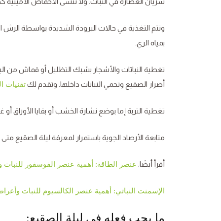
سريان العصارة في النبات. ولا ننسى الأحماض الأمينية كح
وتتم التغذية في حالات البرودة الشديدة بواسطة الرش 
بمياه الري.
تغطية النباتات والأشجار بشبك التظليل أو قماش من ال
أضرار الصقيع وتحمي النباتات داخلها. وتقدم لك
تقنيات ال
تغطية التربة إما بوضع نشارة الخشب أو بقايا الأوراق أو 
متابعة الأرصاد الجوية باستمرار لمعرفة ليلة الصقيع متى ت
أقرأ أيضًا:
عنصر الطاقة: أهمية عنصر الفوسفور للنبات 
الإسمنت النباتي: أهمية عنصر الكالسيوم للنبات وأعرا
ما يجب فعله في ليلة الصقيع: