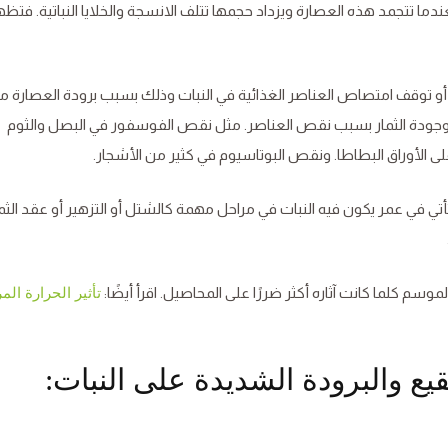
دما تتجمد هذه العصارة ويزداد حجمها تتلف الانسجة والخلايا النباتية. فتظه
أو توقف امتصاص العناصر الغذائية في النبات وذلك بسبب برودة العصارة م
 وجودة الثمار بسبب نقص العناصر. مثل نقص الفوسفور في البصل والثوم
 الأوراق البطاطا. ونقص البوتاسيوم في كثير من الأشجار.
تأتي في عمر يكون فيه النبات في مراحل مهمة كالشتل أو التزهير أو عقد الثمار
وسم كلما كانت آثاره أكثر ضررًا على المحاصيل. اقرأ أيضًا:
تأثير الحرارة الم
يع والبرودة الشديدة على النبات: