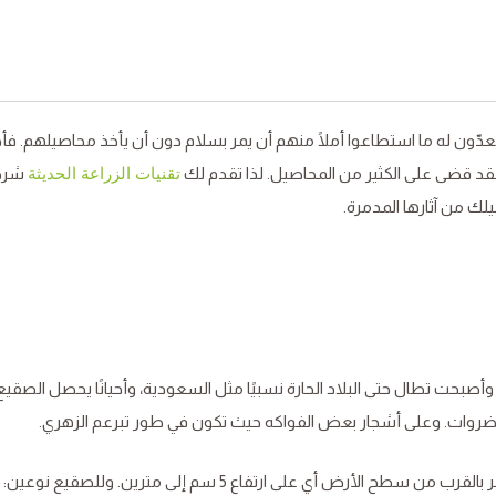
دّون له ما استطاعوا أملًا منهم أن يمر بسلام دون أن يأخذ محاصيلهم. فأض
لقد قضى على الكثير من المحاصيل. لذا تقدم لك
شرحًا
تقنيات الزراعة الحديثة
لك من آثارها المدمرة.
أصبحت تطال حتى البلاد الحارة نسبيًا مثل السعودية، وأحيانًا يحصل الصقي
لخضروات. وعلى أشجار بعض الفواكه حيث تكون في طور تبرعم الزهري.
والصقيع هو انخفاض في درجات الحرارة إلى ما دون الصفر بالقرب من سطح الأرض أي على ارتفاع 5 سم إلى مترين. وللص