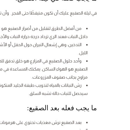
في ليلة الصقيع عليك أن تكون متيقظًا حتى الفجر. وأن تق
من أفضل الطرق لتقليل من أضرار الصقيع هو الري
داخل النبات فعند الري تزداد درجة حرارة النبات والأج
التدخين: وهي إشعال النيران حول الحقل أو الأ
الليل.
وأحد حلول الصقيع في المزارع هو خلق تدفق للهو
الصقيع هو الهواء الساكن. يمكنك المساعدة في من
مراوح بجانب صفوف المزروعات.
رش النباتات بالمياه لتذويب طبقة الجليد الم
سيحصل للنبات حالة تشبه السلق.
ما يجب فعله بعد الصقيع:
بعد الصقيع نرش مغذيات تحتوي على هرمونات ال