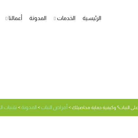
الرئيسية
الخدمات
المدونة
أعمالنا
 أضرار الصقيع والبرودة ا
لك
أمراض النبات
المدونة
تقنيات الزراعة 
على النبات؟ وكيفية حماية محاصيلك
>
>
>