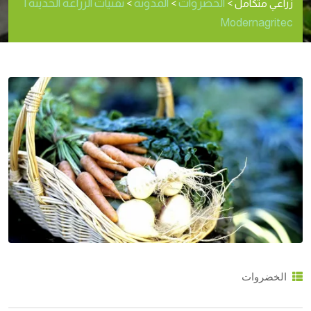
الخضروات
المدونة
تقنيات الزراعة الحديثة |
زراعي متكامل
>
>
>
Modernagritec
الخضروات