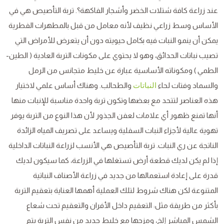
عند زراعة كافة شتلات الخضر وأشجار الفاكهة؟. تربة التأصيص هي في
الأساس وسط زراعي نظيف لأنه معامل من قبل بالمطهرات الفطرية
يمكن أن ينمو النبات فيه بكامل حيويته دون أن يتعرض للأمراض التي
تصيب نباتات الحدائق، وهو لا يحتوي على مكونات التربة العادية ( الطين-
الطمي ) ومكوناته الأساسية عبارة عن خليط متجانس من الرمل
والسماد وفتات لحاء
والطحالب. وهناك أساس علمي لاختيار
النباتات
هذه العناصر لتتحد مع بعضها وتكون تربة واحدة مناسبة للإنبات منها
أنها تمنع ظهور أي علامات لعفن الجذور لأن هذا النوع من التربة يوفر
تهوية عالية لأجزاء النبات السفلية ويساعد على تصريف المياه الزائدة
الناتجة عن ري النبات. تربة التأصيص هي الأنسب لزراعة النباتات الداخلية
إذا لم يكن لديك قطعة أرض تستغلها في الزراعة، كما سيكون لديك
قدرة على إعادة استعمالها من جديد في زراعة الأصناف النباتية
المتنوعة لكن هناك شروط لتلك العملية أهمها العناية بتعقيم التربة
بأكثر من طريقة مثل: التعقيم داخل الأفران والتعقيم تحت شعاع
الشمس المباشر إلخ، ومزجها مع خليط جديد من نفس التربة يتم