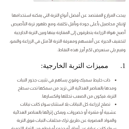
يبحث المزارع المقتصد عن أفضل أنواع التربة التي يمكنه استخدامها
لإنتاج محاصيل بأعلى جودة وبأقل تكلفة، ومع ظهور تربة التأصيص
أصبح هواة الزراعة يتطرقون إلى المقارنة بينها وبين التربة الخارجية
لتخفيف الحيرة عن أنفسهم ومعرفة التربة الأمثل في الزراعة والنمو،
وفيم يلي سنعرض لكم أبرز هذه النقاط:
1. مميزات التربة الخارجية:
ذات خليط سميك وقوي يساهم في تثبيت جذور النبات
ومدها بالعناصر الغذائية التي تزيد من سمكها تحت سطح
التربة، فيكون من الصعب تحللها وانكسارها.
تصلح لزراعة كل النباتات بلا استثناء سواء كانت نباتات
عشبية أو مثمرة أو خضروات، ويمكن إثرائها بالعناصر الغذائية
والمواد العضوية عن طريق ترك مخلفات النبات فوق التربة
سواء كانت عبارة عن أوراق أو جذوع أو قطع من الثمار اللحمية