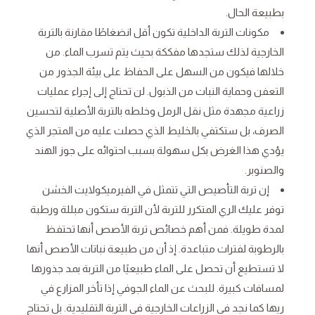
بطبيعة الحال.
مكونات التربة الداخلية تكون أقل انضغاطًا مقارنة بالتربة
الخارجية لذلك ستجدها مفككة بحيث يتم تسرب الماء. من
خلالها فيكون من السهل على الحفاظ على بيئة الجذور من
التعفن وحماية النبات من الذبول. لن تحتاج إلى إجراء عمليات
زراعية مجهدة مثل نقل الرمل وخلطه بالتربة الأصلية لتحسين
الصرف، بل ستكتفي بالخليط الذي حصلت عليه من المتجر الذي
يؤدي هذا الغرض بكل سهولة بسبب احتوائه على جوز الهند
والصنوبر.
إن تربة التأصيص التي تتمثل في الفيرميكولايت الخشن
توفر عليك الري المتكرر للتربة لأن التربة ستكون مبللة ورطبة
لمدة طويلة. فمن أهم خصائص تربة الأصص أنها تحتفظ
بالرطوبة لفترات متباعدة. إذ أن من طبيعة نباتات الأصص أنها
لا تستطيع أن تحصل على الماء طبيعيًا من التربة بمد جذورها
لمسافات كبيرة. للبحث عن الماء الجوفي إذا تأخر المزارع في
ريها كما نجد في الزراعات الخارجية في التربة التقليدية. بل تحتاج