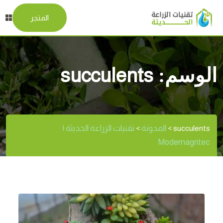
المتجر
الوسم:
succulents
المدونة
تقنيات الزراعة الحديثة |
>
>
succulents
Modernagritec