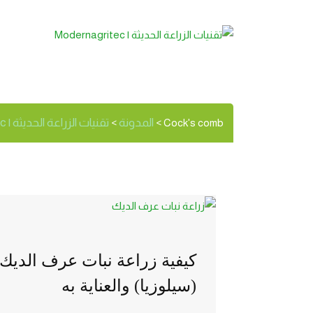
ock’s comb
الوسم:
المدونة
تقنيات الزراعة الحديثة | Modernagritec
>
>
Cock's comb
كيفية زراعة نبات عرف الديك
(سيلوزيا) والعناية به