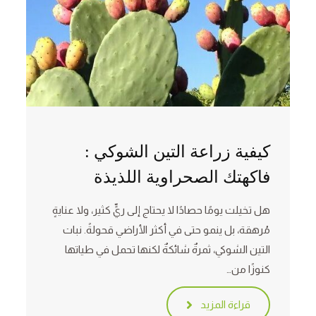
كيفية زراعة التين الشوكي :
فاكهتك الصحراوية اللذيذة
هل تخيلت يومًا حصادًا لا يحتاج إلى ريٍّ كثير، ولا عنايةٍ
مُرهقة، بل ينمو حتى في أكثر الأراضي قحولةً. نبات
التين الشوكي، ثمرةٌ شائكةٌ لكنها تحمل في طياتها
كنوزًا من…
قراءة المزيد