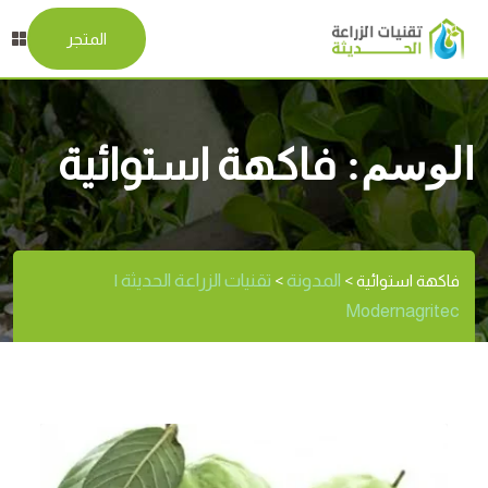
المتجر
الوسم:
فاكهة استوائية
المدونة
تقنيات الزراعة الحديثة |
فاكهة استوائية
>
>
Modernagritec