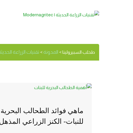
طحلب السبير
الوسم:
المدونة
تقنيات الزراعة الحديثة | ernagritec
طحلب السبيرولينا
>
>
ماهي فوائد الطحالب البحرية
للنبات- الكنز الزراعي المذهل