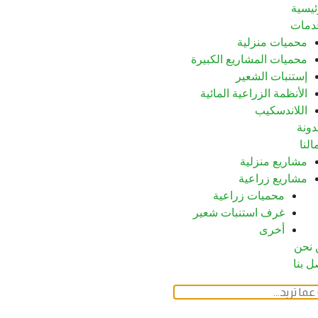
ئيسية
دمات
محميات منزلية
محميات المشاريع الكبيرة
إستنبات الشعير
الأنظمة الزراعية المائية
اللاندسكيب
دونة
النا
مشاريع منزلية
مشاريع زراعية
محميات زراعية
غرف استنبات شعير
أخرى
 نحن
ل بنا