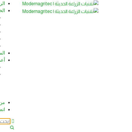
الر
الخ
الم
أعم
من
اتص