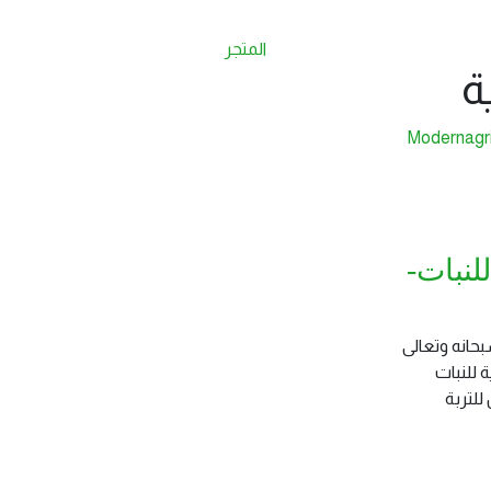
المتجر
ة
لنبات-
بحانه وتعالى
 للنبات
لتربة