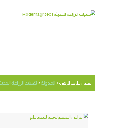
تعفن طرف ا
الوسم:
المدونة
تقنيات الزراعة الحديثة | rnagritec
تعفن طرف الزهرة
>
>