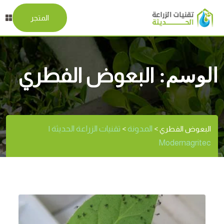
المتجر
الوسم:
البعوض الفطري
المدونة
تقنيات الزراعة الحديثة |
البعوض الفطري
>
>
Modernagritec