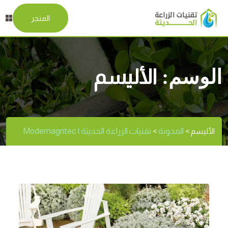
المتجر
الوسم:
الأليسم
المدونة
تقنيات الزراعة الحديثة | Modernagritec
الأليسم
>
>