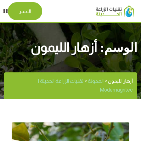
المتجر
الوسم:
أزهار الليمون
المدونة
تقنيات الزراعة الحديثة |
أزهار الليمون
>
>
Modernagritec