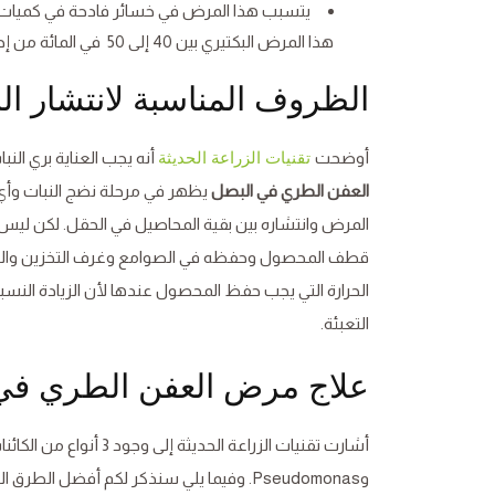
يتسبب هذا المرض في خسائر فادحة في كميات ا
هذا المرض البكتيري بين 40 إلى 50 في المائة من إجمالي الإنتاج.
الظروف المناسبة لانتشار ا
أوضحت
أنه يجب العناية بري ا
تقنيات الزراعة الحديثة
العفن الطري في البصل
يظهر في مرحلة نضج النبات وأي 
المرض وانتشاره بين بقية المحاصيل في الحقل. لكن ل
قطف المحصول وحفظه في الصوامع وغرف التخزين والسبب
الحرارة التي يجب حفظ المحصول عندها لأن الزيادة النس
التعبئة.
علاج مرض العفن الطري في
أشارت تقنيات الزراعة الحديثة إلى وجود 3 أنواع من الكائنات الممرضة بمرض
وPseudomonas. وفيما يلي سنذكر لكم أفضل الطرق العلاجية من هذا المرض: