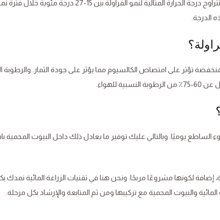
الفراولة هي فاكهة شتوية، إذ تزدهر في ظروف باردة. إذ تتراوح درجة الحرارة المثالية لنمو الفراولة بين 15-27 درجة مئوي
 الدرجة.
منخفضة تؤثر على امتصاص الكالسيوم مما يؤثر على جودة الثمار. والرطوبة ال
 للهواء.
إلى ما لا يقل عن 8 ساعات من الضوء الساطع يوميًا. وبالتالي عليك توفير ما يعادل ذلك داخل البيوت المحمي
عة، إضافة لكونها مشروعًا مربحًا. ونحن هنا في تقنيات الزراعة المائية نمدك بك
مائية والبيوت المحمية مع تركيبها ومن ثم المتابعة والإرشاد بكل مرحلة.