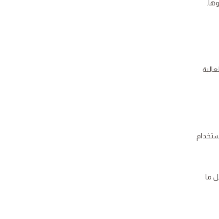
ة خلال فترة نموها.
عالية
ة باستخدام
ل ما