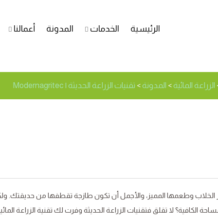
الرئيسية
الخدمات
المدونة
أعمالنا
فراولة- كيف تنشئ مزرعتك 
الزراعة المائية
المدونة
تقنيات الزراعة الحديثة | Modernagritec
>
>
حمر الخلاب وطعمها المميز، والأجمل أن تكون طازجة تقطفها من حديقتك. و
حة الكافية؟ لا تقلق فتقنيات الزراعة الحديثة وفرت لك تقنية الزراعة المائي