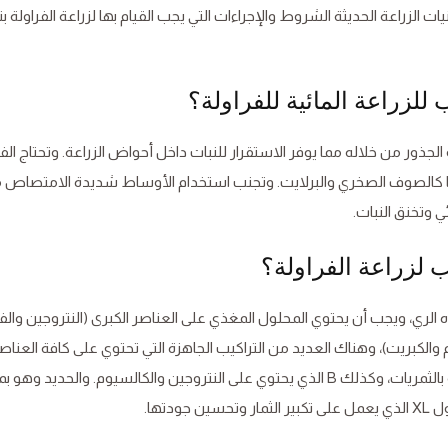
ت الزراعة الحديثة الشروط والإجراءات التي يجب القيام بها لزراعة الفراولة بن
جذور من خلاله مما يوفر الاستقرار للنبات داخل أحواض الزراعة. وتحتاج الفر
ا كالصوف الصخري والبرلايت. وتجنب استخدام الأوساط شديدة الامتصاص 
ي وتخنق النبات.
ري، ويجب أن يحتوي المحلول المغذي على العناصر الكبرى (النتروجين وا
الكبريت)، وهناك العديد من التراكيب الجاهزة التي تحتوي على كافة العناص
اللازمة لنمو الفراولة. كمحلول B2 وA وهي محاليل خاصة بالثمريات، وكذلك B الذي يحتوي على النتروجين والكالسيوم. والحديد وه
تها.