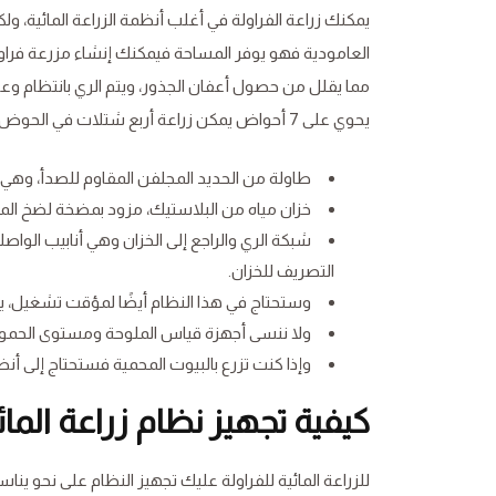
يمكنك زراعة الفراولة في أغلب أنظمة الزراعة المائية، ول
العامودية فهو يوفر المساحة فيمكنك إنشاء مزرعة فراو
مما يقلل من حصول أعفان الجذور، ويتم الري بانتظام وع
يحوي على 7 أحواض يمكن زراعة أربع شتلات في الحوض، بحاصل 28 شتلة في كل برج، وهو نظام متكامل يتألف من:
طاولة من الحديد المجلفن المقاوم للصدأ، وهي الق
خزان مياه من البلاستيك، مزود بمضخة لضخ الم
شبكة الري والراجع إلى الخزان وهي أنابيب الواص
التصريف للخزان.
وستحتاج في هذا النظام أيضًا لمؤقت تشغيل، يتي
ولا ننسى أجهزة قياس الملوحة ومستوى الحموضة
وإذا كنت تزرع بالبيوت المحمية فستحتاج إلى أنظ
كيفية تجهيز نظام زراعة المائي
للزراعة المائية للفراولة عليك تجهيز النظام على نحو ينا