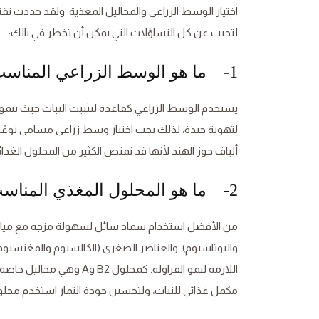
اختيار الوسط الزراعي والمحاليل المغذية. ولقد حددت تقنيا
لتجيب عن كل التساؤلات التي يمكن أن تخطر في بالك:
1- ما هو الوسط الزراعي المناسب للزراعة المائية للفراولة؟
يستخدم الوسط الزراعي كقاعدة لتثبيت النبات حيث تنمو ال
لتهوية جيدة، لذلك يجب اختيار وسط زراعي مسامي نوعً
ألياف جوز الهند لأنها قد تمتص الكثير من المحلول الغذائ
2- ما هو المحلول المغذي المناسب لزراعة الفراولة؟
من الأفضل استخدام سماد سائل لسهولة مزجه مع مياه ال
والبوتاسيوم). والعناصر الصغرى (الكالسيوم والمغنسيوم و
مكمل غذائي للنبات، ولتحسين جودة الثمار استخدم محلول XL الذي يعمل على تكبير الثمار وتحسين جود