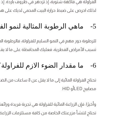
لذلك احرص على ضبط حرارة البيت المحمي لديك على هذه
5- ماهي الرطوبة المثالية لنمو الفراولة؟
للرطوبة دور مهم في النمو السليم للفراولة، فالرطوبة ال
تسبب الأمراض الفطرية، فعليك المحافظة على ما لا يقل عن 60-75٪ من الرطوبة النسبية
6- ما مقدار الضوء الازم للفراولة؟
تحتاج الفراولة المائية 
مصابيح LEDأو HID.
وأخيرًا: فإن الزراعة المائية للفراولة هي تجربة فريدة ورائ
تحتاج لتنشأ مزرعتك الخاصة من كافة مستلزمات الزراعة ال