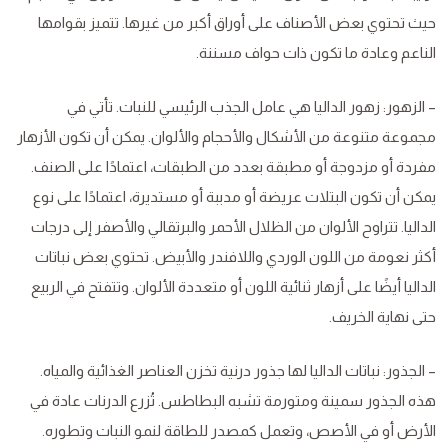
حيث تحتوي بعض الأصناف على أوراق أكبر من غيرها. تتميز بقوامها
الناعم وعادة ما تكون ذات حواف مسننة.
– الزهور: زهور الداليا هي عامل الجذب الرئيسي للنبات. تأتي في
مجموعة متنوعة من الأشكال والأحجام والألوان. يمكن أن تكون الأزهار
مفردة أو مزدوجة أو مطبقة بعدد من الطبقات، اعتمادًا على الصنف.
يمكن أن تكون البتلات عريضة أو مدببة أو مستديرة، اعتمادًا على نوع
الداليا. تتراوح الألوان من الظلال الأحمر والبرتقالي والأصفر إلى درجات
أكثر نعومة من اللون الوردي واللافندر والأبيض. تحتوي بعض نباتات
الداليا أيضًا على أزهار ثنائية اللون أو متعددة الألوان. وتتفتح في الربيع
حتى نهاية الخريف.
– الجذور: نباتات الداليا لها جذور درنية تخزن العناصر الغذائية والمياه.
هذه الجذور سمينة ومتورمة تشبه البطاطس. تُزرع الدرنات عادة في
الأرض أو في الأصص، وتعمل كمصدر للطاقة لنمو النبات وتطوره.