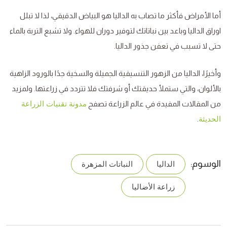
أما الأمراض فأكثر ما تصاب به الداليا هو البياض الدقيقي، لذا لا تبلل
اوراق الداليا وباعد بين نباتاتك لتوفير دوران للهواء. ولا تشبع التربة بالماء
حتى لا تسبب في تعفن جذور الداليا.
وأخيرًا، الداليا من الزهور التنسيقية الجميلة والسخية جدًا بالورود الزاهية
بالألوان، والتي ستملأ حديقتك أو شرفتك فلا تتردد في زراعتها. ولمزيد
من المقالات المفيدة في عالم الزراعة تصفح
مدونة تقنيات الزراعة
.
الحديثة
الوسوم:
الداليا
النباتات المزهرة
زراعة الأضاليا