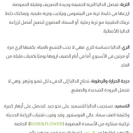
التربة:
تفضل الداليا التربة الخفيفة وجيدة التصريف وقليلة الحموضة.
ازرعها في خليط تربة من البيتموس وبرلايت وتربة طينية. ويمكنك خلط
تربتك الطينية مع تربة رملية أو السماد العضوي لتصبح أفضل لزراعة
الداليا (الأضاليا).
الري:
الداليا حساسة للري. فهي لا تحب التشبع بالمياه. يكفيها الري مرة
أو مرتين في الأسبوع. أما في أيام الصيف ارويها يوميًا بكميات قليلة من
الماء.
درجة الحرارة والرطوبة:
تحتاج الداليا إلى الدفيء لكي تنمو وتزهر. وهي لا
تتحمل البرودة الشديدة والصقيع.
التسميد:
تستجيب الداليا للتسميد على نحو جيد. لتحصل على أزهار كبيرة
وكثيفة اضف سماد عالي الفوسفور. وقد وفرت تقنيات الزراعة الحديثة
تركيبة مبتكرة من الأسمدة العضوية (
)
الخاصة
ROSE&FLOWER
بالتزهير اطلبها من
لتعطيك نمو قوي وتزهير رائع.
المتجر