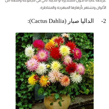
عريضة غالبًا ما تكون مستديرة أو مدببة. تأتي في مجموعة واسعة من
الألوان وتشتهر بأزهارها المبهرجة والمتناظرة.
2- الداليا صبار (Cactus Dahlia):