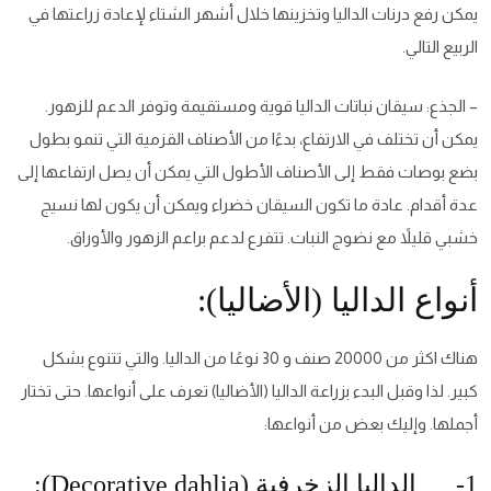
يمكن رفع درنات الداليا وتخزينها خلال أشهر الشتاء لإعادة زراعتها في
الربيع التالي.
– الجذع: سيقان نباتات الداليا قوية ومستقيمة وتوفر الدعم للزهور.
يمكن أن تختلف في الارتفاع، بدءًا من الأصناف القزمية التي تنمو بطول
بضع بوصات فقط إلى الأصناف الأطول التي يمكن أن يصل ارتفاعها إلى
عدة أقدام. عادة ما تكون السيقان خضراء ويمكن أن يكون لها نسيج
خشبي قليلاً مع نضوج النبات. تتفرع لدعم براعم الزهور والأوراق.
أنواع الداليا (الأضاليا):
هناك اكثر من 20000 صنف و 30 نوعًا من الداليا. والتي تتنوع بشكل
كبير. لذا وقبل البدء بزراعة الداليا (الأضاليا) تعرف على أنواعها. حتى تختار
أجملها. وإليك بعض من أنواعها:
1- الداليا الزخرفية (Decorative dahlia):