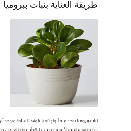
طريقة العناية بنبات ببروميا
نبات ببروميا
يوجد منه أنواع تتميز بلونها السادة ويوجد أ
بزراعة هذه النبتة الأنيقة فيجب عليك أن تضطلع على طرق