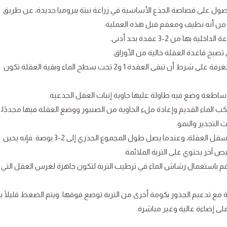
حصول على قصاصة الجذع الأساسية في زراعة نبتة ببروميا جديدة، عن طريق
د من أنه نظيف ومعقم قبل هذه العملية.
 من 2-3 عقدة بحد أدنى.
قم بعمل كمر للعقلة في الماء على درجة حرارة الغرفة على شرط أن تبقى العقدة 1 و2 تحت سطح الماء وبقية العقلة تكون
ساطعة وضع فيه طاولة عليها حاوية إنبات العقل الجذعية.
سكب الماء القديم وإعادة ملء الحاوية من الصنبور ووضع العقلة فيها مجددًا،
التجذير والنمو.
بعد حوالي 14 يوم ستلاحظ ظهور جذور حديثة أسفل العقلة، وعندما يصل طول المجموع الجذري إلى 2-3 بوصة. فإنه يحين
ص آخر يحتوي على التربة الملائمة.
 باستعمال رشاش الماء في ترطيب التربة لتكون جاهزة لغرس العقل التي
مع تدعيم الجذور بكومة أخرى من التربة توضع فوقها. ويتم الضغط قليلًا با
لى إضاءة عالية وغير مباشرة.