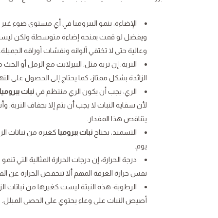
الإضاءة: ينمو الببروميا في أي مستوى ضوء غير 
ويفضل لو قمت بمنحه إضاءة متوسطة ولكن ليست مب
وعالية حتى لا تختفي ألوانه ونقشات أوراقه الجميلة.
التربة: إن تربة مثل: البيرلايت مع الرمل أو ال
الزائدة بشكل ممتاز، كما يحتاج إلى الحصول على التهو
الري: يجب أن يكون الري منتظم في
نبات ببروميا
يتناقص هذا المقدار.
التسميد: يحتاج
نبات ببروميا
يوم.
نفس حرارة الغرفة المهم ألا تنخفض الحرارة عن القيمة 12 م
الرطوبة: هذه النبتة ليست كغيرها من نباتات ا
أصيص النبات على وعاء يحتوي على الحصى المبلل.