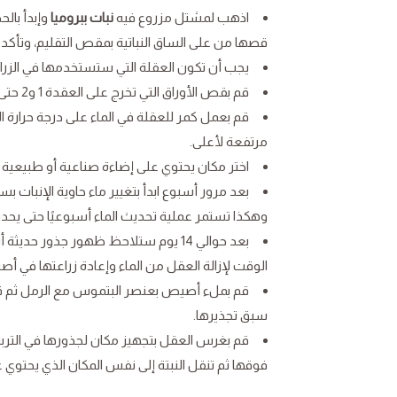
اذهب لمشتل مزروع فيه
نبات ببروميا
وإبدأ بال
قصها من على الساق النباتية بمقص التقليم، وتأك
يجب أن تكون العقلة التي ستستخدمها في الزراعة الداخلية بها
قم بقص الأوراق التي تخرج على العقدة 1 و2 حتى تصبح قاعدة العقلة خالية من الأوراق.
مرتفعة لأعلى.
اختر مكان يحتوي على إضاءة صناعية أو طبيعية 
بعد مرور أسبوع ابدأ بتغيير ماء حاوية الإنبات ب
وهكذا تستمر عملية تحديث الماء أسبوعيًا حتى يحدث 
الوقت لإزالة العقل من الماء وإعادة زراعتها في أصي
قم بملء أصيص بعنصر البتموس مع الرمل ثم قم
سبق تجذيرها.
قم بغرس العقل بتجهيز مكان لجذورها في التربة 
فوقها ثم تنقل النبتة إلى نفس المكان الذي يحتوي ع