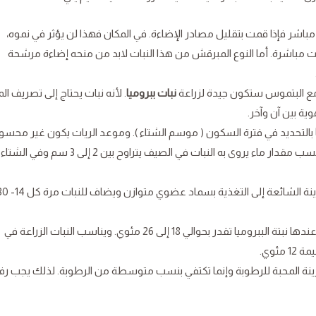
مباشر فإذا قمت بتقليل مصادر الإضاءة. في المكان فهذا لن يؤثر في نموه،
اشرة. أما النوع المبرقش من هذا النبات لابد من منحه إضاءة مرشحة
خث مع البتموس ستكون جيدة لزراعة
نبات ببروميا
. لأنه نبات يحتاج إلى تصريف الم
ية بين آن وآخر.
بالتحديد في فترة السكون ( موسم الشتاء ). وموعد الريات يكون غير محس
لأن سقاية النبات لا يجب أن يتم إلا بجفاف التربة. وأنسب مقدار ماء يروى به النبات في الصيف يتراوح بين 2 إلى 3 سم وفي الشتاء
كغيره من نباتات الزينة الشائعة إلى التغذية بسماد عضوي متوازن ويضاف
درجة الحرارة: إن درجات الحرارة المثالية التي تنمو عندها نبتة الببروميا تقدر بحوالي 18 إلى 26 مئوي. ويناسب النبات الزراعة في
ئوي.
لزينة المحبة للرطوبة وإنما تكتفي بنسب متوسطة من الرطوبة. لذلك يجب رف