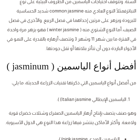
السنة. وتتوقف احتياجات الياسمين من الظروف البيئية على نوع
النباتزفمثلًا النوع العادي منه common jasmine شديد الحساسية
للبرودة ويزهر على مرتين إحداهما في فصل الربيع. والأخرى في فصل
الصيف، أما النوع الشتوي منه ( winter jasmine ) فهو يزهر مرة واحدة
في الفترة ما بين شهر 11 وشهر 3 وتتصف أزهاره بالقدرة على النمو في
الأجواء الباردة دون أن تتأثر بتلاتها أو تقل جودتها.
أفضل أنواع الياسمين ( jasminum )
من أفضل أنواع الياسمين التي ذكرتها تقنيات الزراعة الحديثة، ما يلي:
الياسمين الإيطالي Italian jasmine) ):
وهو صنف يتصف بإنتاج أزهار الياسمين الصفراء وشتلات خضراء قوية
ولامعة. وأكثر الأماكن ينتشر فيها زراعة هذا النوع هي الدول الآسيوية.
الياسمين الوردي pink jasmine) ):