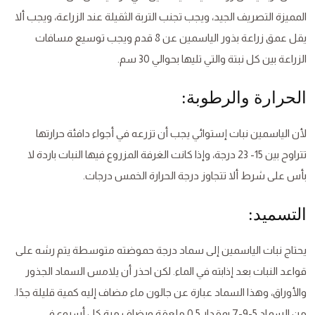
المميزة التصريف الجيد، ويجب تجنب التربة الثقيلة عند الزراعة، ويجب ألا
يقل عمق زراعة بذور الياسمين عن 8 قدم ويجب توسيع مسافات
الزراعة بين كل نبتة والتي تليها بحوالي 30 سم.
الحرارة والرطوبة:
لأن الياسمين نبات إستوائي يجب أن تزرعه في أجواء دافئة حرارتها
تتراوح بين 15- 23 درجة، وإذا كانت الغرفة المزروع فيها النبات باردة لا
بأس على شرط ألا تتجاوز درجة الحرارة الخمس درجات.
التسميد:
يحتاج نبات الياسمين إلى سماد درجة حموضته متوسطة يتم رشه على
قواعد النبات بعد إذابته في الماء. لكن احذر أن يلامس السماد الجذور
والأوراق، وهذا السماد عبارة عن جالون ماء مضاف إليه كمية قليلة جدًا.
من السماد 5-9-7 بمقدار 0.5 ملعقة ويضاف مرة كل أسبوع في