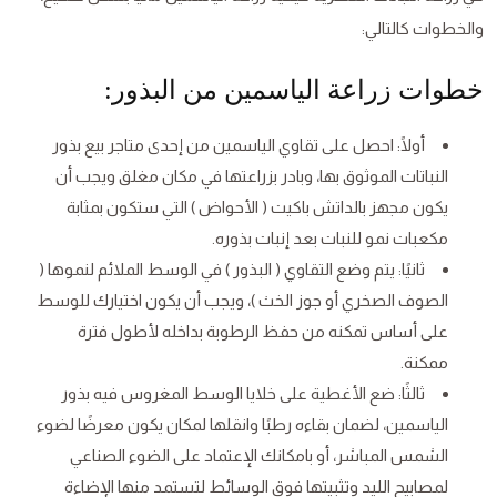
والخطوات كالتالي:
خطوات زراعة الياسمين من البذور:
أولًا: احصل على تقاوي الياسمين من إحدى متاجر بيع بذور
النباتات الموثوق بها، وبادر بزراعتها في مكان مغلق ويجب أن
يكون مجهز بالداتش باكيت ( الأحواض ) التي ستكون بمثابة
مكعبات نمو للنبات بعد إنبات بذوره.
ثانيًا: يتم وضع التقاوي ( البذور ) في الوسط الملائم لنموها (
الصوف الصخري أو جوز الخث )، ويجب أن يكون اختيارك للوسط
على أساس تمكنه من حفظ الرطوبة بداخله لأطول فترة
ممكنة.
ثالثًا: ضع الأغطية على خلايا الوسط المغروس فيه بذور
الياسمين، لضمان بقاءه رطبًا وانقلها لمكان يكون معرضًا لضوء
الشمس المباشر، أو بامكانك الإعتماد على الضوء الصناعي
لمصابيح الليد وتثبيتها فوق الوسائط لتستمد منها الإضاءة