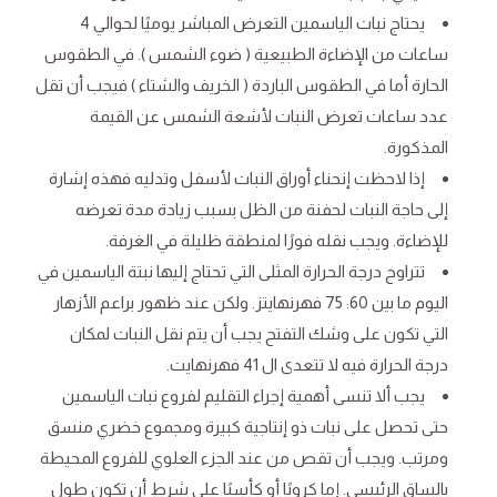
يحتاج نبات الياسمين التعرض المباشر يوميًا لحوالي 4
ساعات من الإضاءة الطبيعية ( ضوء الشمس ). في الطقوس
الحارة أما في الطقوس الباردة ( الخريف والشتاء ) فيجب أن تقل
عدد ساعات تعرض النبات لأشعة الشمس عن القيمة
المذكورة.
إذا لاحظت إنحناء أوراق النبات لأسفل وتدليه فهذه إشارة
إلى حاجة النبات لحفنة من الظل بسبب زيادة مدة تعرضه
للإضاءة. ويجب نقله فورًا لمنطقة ظليلة في الغرفة.
تتراوح درجة الحرارة المثلى التي تحتاج إليها نبتة الياسمين في
اليوم ما بين 60: 75 فهرنهايتز. ولكن عند ظهور براعم الأزهار
التي تكون على وشك التفتح يجب أن يتم نقل النبات لمكان
درجة الحرارة فيه لا تتعدى ال 41 فهرنهايت.
يجب ألا تنسى أهمية إجراء التقليم لفروع نبات الياسمين
حتى تحصل على نبات ذو إنتاجية كبيرة ومجموع خضري منسق
ومرتب. ويجب أن تقص من عند الجزء العلوي للفروع المحيطة
بالساق الرئيسي. إما كرويًا أو كأسيًا على شرط أن تكون طول