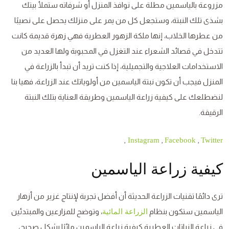
مزروعة بالياسمين مطلة على نوافذ المنزل أو شرفاته ستملأ بيتك
بشذى تلك النبتة، وستجعل كل من يمر على منزلك يحصل على نصيبًا
من عطرها الخلاب، إنها ملكة الزهور العطرية فهي زهرة قديمة كانت
تتدخل في قصائد الشعراء عند التغزل في المحبوبة ولها العديد من
الاستخدامات العلاجية والتجميلية، إذا كنت تريد أن تبدأ بالزراعة في
المنزل فيجب أن تكون نبتة الياسمين من أولوياتك عند الزراعة، فهيا بنا
لنضطلعك على كيفية زراعة الياسمين وطريقة العناية بتلك النبتة
الرقيقة.
,
,
,
Instagram
Facebook
Twitter
كيفية زراعة الياسمين
ترى دائمًا تقنيات الزراعة الحديثة أن أفضل تجربة لإنتاج غزير من أزهار
الياسمين ستكون بنظام
، وتوضح للمزارعين والمبتدئين
الزراعة المائية
في زراعة النباتات العطرية كيفية زراعة الياسمين مائيًا بشكل صحيح،