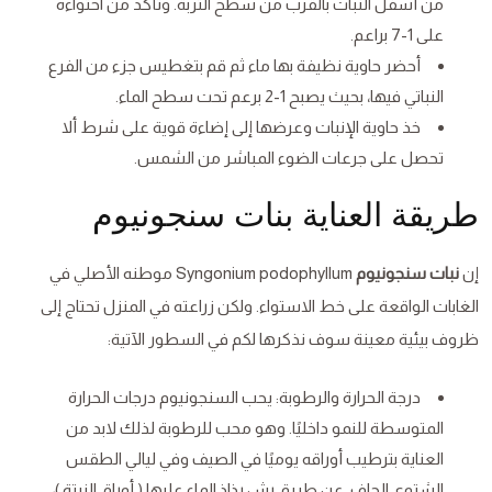
من أسفل النبات بالقرب من سطح التربة. وتأكد من احتواءه
على 1-7 براعم.
أحضر حاوية نظيفة بها ماء ثم قم بتغطيس جزء من الفرع
النباتي فيها، بحيث يصبح 1-2 برعم تحت سطح الماء.
خذ حاوية الإنبات وعرضها إلى إضاءة قوية على شرط ألا
تحصل على جرعات الضوء المباشر من الشمس.
طريقة العناية بنات سنجونيوم
إن
نبات سنجونيوم
Syngonium podophyllum موطنه الأصلي في
الغابات الواقعة على خط الاستواء. ولكن زراعته في المنزل تحتاج إلى
ظروف بيئية معينة سوف نذكرها لكم في السطور الآتية:
درجة الحرارة والرطوبة: يحب السنجونيوم درجات الحرارة
المتوسطة للنمو داخليًا. وهو محب للرطوبة لذلك لابد من
العناية بترطيب أوراقه يوميًا في الصيف وفي ليالي الطقس
الشتوي الجاف. عن طريق رش رذاذ الماء عليها ( أوراق النبتة )،