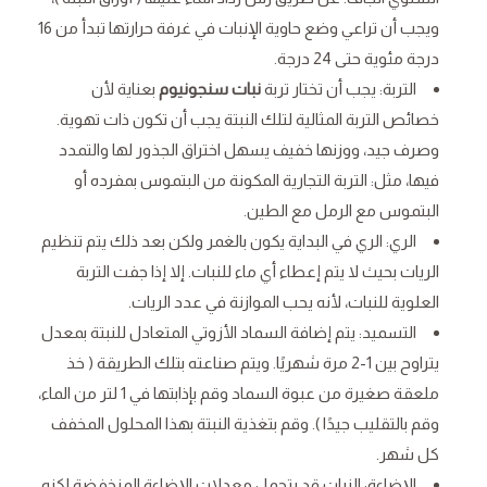
ويجب أن تراعي وضع حاوية الإنبات في غرفة حرارتها تبدأ من 16
درجة مئوية حتى 24 درجة.
التربة: يجب أن تختار تربة
نبات سنجونيوم
بعناية لأن
خصائص التربة المثالية لتلك النبتة يجب أن تكون ذات تهوية.
وصرف جيد، ووزنها خفيف يسهل اختراق الجذور لها والتمدد
فيها، مثل: التربة التجارية المكونة من البتموس بمفرده أو
البتموس مع الرمل مع الطين.
الري: الري في البداية يكون بالغمر ولكن بعد ذلك يتم تنظيم
الريات بحيث لا يتم إعطاء أي ماء للنبات. إلا إذا جفت التربة
العلوية للنبات، لأنه يحب الموازنة في عدد الريات.
التسميد: يتم إضافة السماد الأزوتي المتعادل للنبتة بمعدل
يتراوح بين 1-2 مرة شهريًا. ويتم صناعته بتلك الطريقة ( خذ
ملعقة صغيرة من عبوة السماد وقم بإذابتها في 1 لتر من الماء،
وقم بالتقليب جيدًا ). وقم بتغذية النبتة بهذا المحلول المخفف
كل شهر.
الإضاءة: النبات قد يتحمل معدلات الإضاءة المنخفضة لكنه