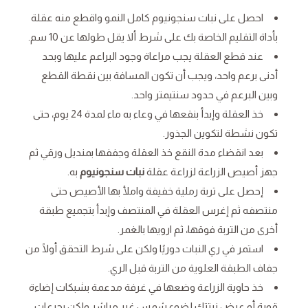
احصل على نبات سنجونيوم كامل النمو واقطع منه عقلة
بأداة التقليم الخاصة بك على شرط ألا يقل طولها عن 10 سم.
عند قطع العقلة يجب مراعاة وجود البراعم عليها وبحد
أدنى برعم واحد، ويجب أن تكون المسافة بين نقطة القطع
وبين البرعم في حدود سنتيمتر واحد.
خذ العقلة وإبدأ بنقعها في وعاء به ماء لمدة 24 يوم، حتى
تكون نشطة لتكوين الجذور.
بعد انقضاء مدة النقع خذ العقلة وجففها بمنديل ورقي ثم
جهز أصيص الزراعة لزراعة عقلة
نبات سنجونيوم
به.
إحصل على تربة رملية خفيفة واملأ بها الأصيص حتى
منتصفه ثم إغرس العقلة في المنتصف وإبدأ بتجميع طبقة
أخرى من التربة فوقها، ثم ارويها بالغمر.
استمر في ري النبات دوريًا ولكن على شرط التحقق أولًا من
جفاف الطبقة العلوية من التربة قبل الري.
خذ حاوية الزراعة وضعها في غرفة مدعمة بشبكات إضاءة
قوية أو عرض نبتتك لضوء شمس غير مباشر ولكن بجرعات