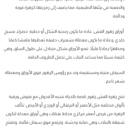
والصعبة في بيئتها الطبيعية، مما يضيف إلى رمزيتها كزهرة قوية
ودائمة.
أوراق زهور القش: عادة ما تكون رمحية الشكل أو خطية. خضراء. بنسيج
جلدي، وعادة ما تكون مغطاة بشعيرات دقيقة تعطيها ملمسًا ناعمًا
ومظهرًا رماديًا قليلاً. تنمو الأوراق بشكل متبادل على طول الساق، وهي
كثيفة نسبيًا مما يساعد النبات على تحمل الظروف الجافة.
السيقان متينة ومستقيمة وتدعم رؤوس الزهور فوق الأوراق ومغطاة
بشعر ناعم .
تنتج زهرة القش زهور نابضة بالحياة تشبه الأقحوان مع نقوش ورقية
بألوان مختلفة مثل الأصفر أو البرتقالي أو الوردي أو الأبيض. تتألف
الزهرة من قرص أصفر مركزي محاط بقنابات وهي أوراق معدلة لتكون
شبيهة بالبتلات وهي صلبة وخشنة. وترتفع فوق سيقان قائمة. وتتفتح