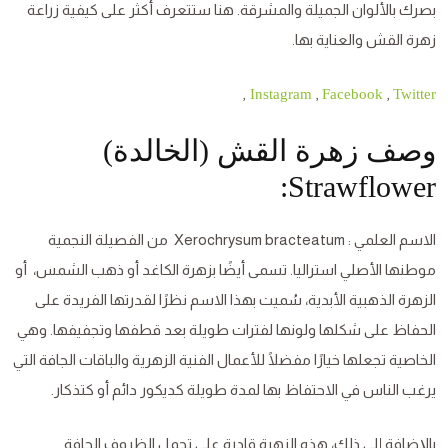
بصرك بالألوان الجميلة والمشرقة. هنا ستتعرف أكثر على كيفية زراعة
زهرة القش والعناية بها.
,
,
,
Instagram
Facebook
Twitter
وصف زهرة القش (الخالدة)
Strawflower:
الاسم العلمي : Xerochrysum bracteatum من الفصيلة النجمية
موطنها الأصلي استراليا. تسمى أيضًا بزهرة الكاغد أو ذهب الشمس، أو
الزهرة الذهبية الأبدية، سُميت بهذا الاسم نظرًا لقدرتها الفريدة على
الحفاظ على شكلها ولونها لفترات طويلة بعد قطفها وتجفيفها. وهي
الخاصية تجعلها خيارًا مفضلًا للأعمال الفنية الزهرية والباقات الجافة التي
يرغب الناس في الاحتفاظ بها لمدة طويلة كديكور دائم أو كتذكار.
بالإضافة إلى ذلك، هذه الزهرة قادرة على تحمل الظروف الجافة