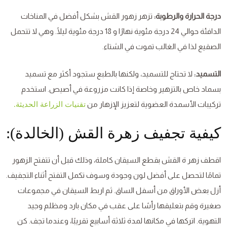
درجة الحرارة والرطوبة:
تزهر زهور القش بشكل أفضل في المناخات
الدافئة حوالي 24 درجة مئوية نهارًا و 18 درجة مئوية ليلًا. وهي لا تتحمل
الصقيع لذا في الغالب تموت في الشتاء.
التسميد:
لا تحتاج للتسميد، ولكنها بالطبع ستجود أكثر مع تسميد
بسماد خاص بالتزهير وخاصة إذا كانت مزروعة في أصيص. استخدم
تركيبات الأسمدة العضوية لتعزيز الإزهار من
تقنيات الزراعة الحديثة.
كيفية تجفيف زهرة القش (الخالدة):
اقطف زهر ة القش بقطع السيقان كاملة، وذلك قبل أن تتفتح الزهور
تمامًا لتحصل على أفضل لون وجودة وسوف تكمل التفتح أثناء التجفيف.
أزل بعض الأوراق من أسفل الساق. ثم اربط السيقان في مجموعات
صغيرة وقم بتعليقها رأسًا على عقب في مكان بارد ومظلم وجيد
التهوية. اتركها في مكانها لمدة ثلاثة أسابيع تقريبًا، وعندما تجف. كن