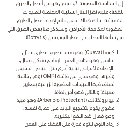
إن المكافحة العضوية لأي مرض هو من أفضل الطرق
للقضاء عليه؛ نظرًا للآثار السلبية المحتملة للمبيدات
الكيميائية. لذلك هناك سعي دائم لإيجاد أفضل الطرق
العضوية لمكافحة الأمراض. وسنذكر هنا بعض الطرق التي
من شأنها القضاء على فطر البوترتيس (Botrytis):
كويفا (Cueva): وهو مبيد عضوي فطري سائل
نحاسي. وهو يكافح العفن الرمادي بشكل فعال،
بالإضافة لأمراض نباتية أخرى مثل البياض الدقيقي
وغيرها. وهو مدرج في قائمة OMRI (وهي قائمة
تصنف فيها المبيدات العضوية الزراعية بمعايير
معينة) وبالتالي فهو آمن تمامًا.
بيو بروتكتانت (Arber Bio Protectant): وهو مبيد
عضوي يقوم بتشجيع النبات على حماية نفسه،
وهو فعال ضد البقع البكتيرية.
رذاذ الثوم: للثوم قدرة على القضاء على العفن.