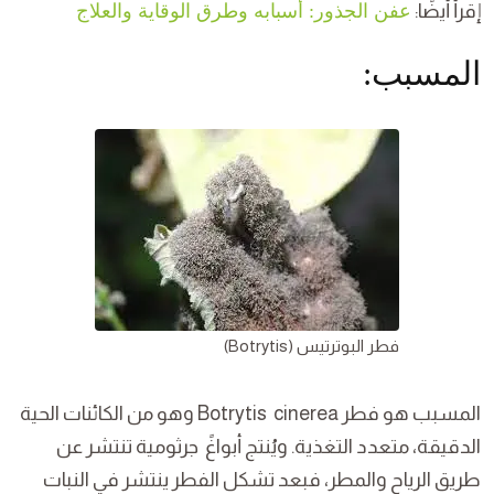
إقرأ أيضًا:
عفن الجذور: أسبابه وطرق الوقاية والعلاج
المسبب:
فطر البوترتيس (Botrytis)
المسبب هو فطر Botrytis cinerea وهو من الكائنات الحية
الدقيقة، متعدد التغذية. ويُنتج أبواغً جرثومية تنتشر عن
طريق الرياح والمطر، فبعد تشكل الفطر ينتشر في النبات