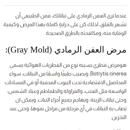
عندما ترى العفن الرمادي على نباتاتك، فمن الطبيعي أن
تشعر بالقلق، لذلك كن على درايةٍ كاملة بهذا المرض وكيفية
الوقاية منه، ومكافحته بالطرق الصحيحة.
مرض العفن الرمادي (Gray Mold):
هومرض فطري يسببه نوع من الفطريات الهوائية يسمى
Botrytis cinerea. ويصيب طيفًا واسعًا من النباتات، سواء
المحاصيل الاقتصادية تحت البيوت المحمية أو في المساحات
الواسعة مثل العنب، والفراولة والطماطم وعباد الشمس،
وحتى نباتات الزينة، ويهاجم جميع أجزاء النبات. ويمكن ان
تصاب به النباتات في أي مرحلة من مراحل نموها، وحتى عند
التخزين.